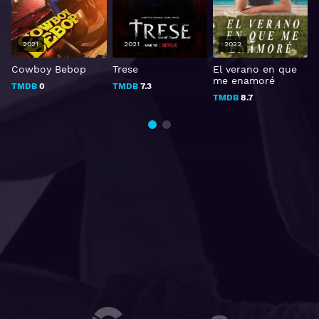
2021
2021
2022
Cowboy Bebop
Trese
El verano en que
W
me enamoré
TMDB
0
TMDB
7.3
TMDB
8.7