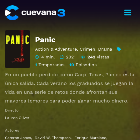
Panic
Action & Adventure
,
Crimen
,
Drama
4 min.
2021
242
vistas
1
Temporadas
10
Episodios
En un pueblo perdido como Carp, Texas, Pánico es la
única salida. Cada verano los graduados se juegan la
vida en una serie de retos donde afrontan sus
mayores temores para poder ganar mucho dinero.
Tras la muerte de dos jugadores, las apuestas y el
Director
peligro están a un nivel muy alto. Este verano hay 23
Lauren Oliver
jugadores. La vida de todos cambiará. Solo habrá un
Actores
ganador. Que empiece el juego.
Camron Jones
,
David W. Thompson
,
Enrique Murciano
,