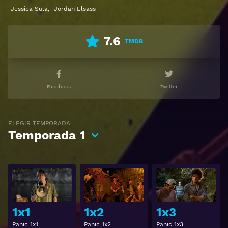
Jessica Sula
,
Jordan Elsass
Ver Panic Gratis HD 1080p 720p | Idioma español
latino, subtitulado, castellano
7.6
TMDB
Facebook
Twitter
ELEGIR TEMPORADA
Temporada
1
Ver
Ver
1x1
1x2
1x3
Panic 1x1
Panic 1x2
Panic 1x3