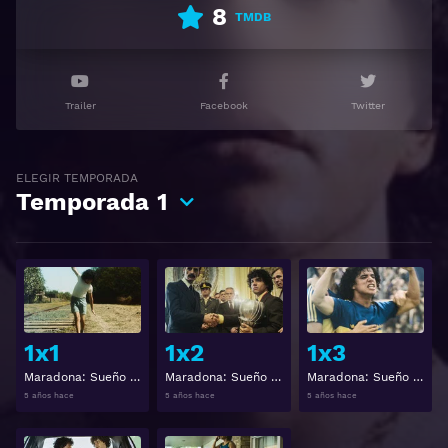
8
TMDB
Trailer
Facebook
Twitter
ELEGIR TEMPORADA
Temporada
1
Ver
Ver
1x1
1x2
1x3
Maradona: Sueño bendito 1x1
Maradona: Sueño bendito 1x2
Maradona: Sueño bendito 1x3
5 años hace
5 años hace
5 años hace
Ver
Ver