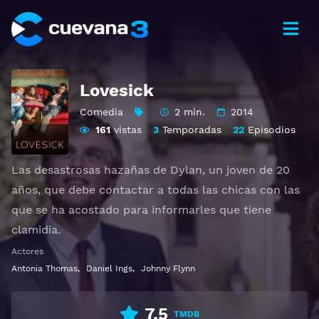
Lovesick
Comedia
2 min.
2014
161
vistas
3
Temporadas
22
Episodios
Las desastrosas hazañas de Dylan, un joven de 20
años, que debe contactar a todas las chicas con las
que se ha acostado para informarles que tiene
clamidia.
Actores
Ver Lovesick Gratis HD 1080p 720p | Idioma español
Antonia Thomas
,
Daniel Ings
,
Johnny Flynn
latino, subtitulado, castellano
7.5
TMDB