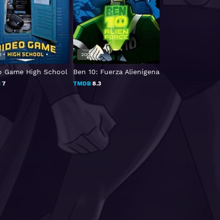
2
2008
2020
o Game High School
Ben 10: Fuerza Alienígena
La Casa Búho
B
7
TMDB
8.3
TMDB
8.8