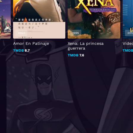
2020
1995
201
Amor En Patinaje
Xena: La princesa
Vide
guerrera
TMDB
8.7
TMD
TMDB
7.6