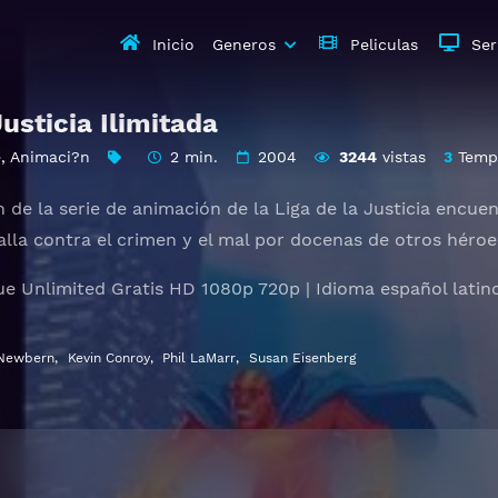
Inicio
Generos
Peliculas
Ser
Justicia Ilimitada
e
,
Animaci?n
2 min.
2004
3244
vistas
3
Temp
 de la serie de animación de la Liga de la Justicia encue
alla contra el crimen y el mal por docenas de otros héroe
ue Unlimited Gratis HD 1080p 720p | Idioma español latino
Newbern
,
Kevin Conroy
,
Phil LaMarr
,
Susan Eisenberg