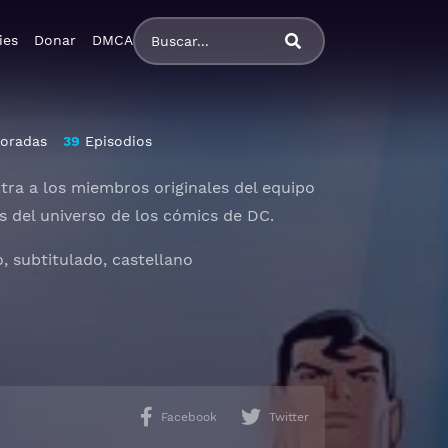
ies
Donar
DMCA
oradas
39
Episodios
ntra a los miembros originales del equipo
s del universo de los cómics de DC.
, subtitulado, castellano
Facebook
Twitter