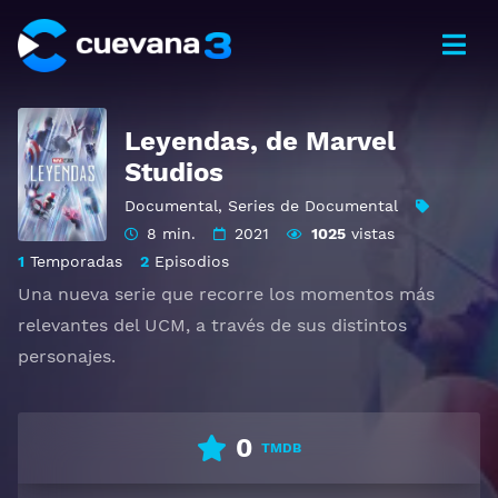
Leyendas, de Marvel
Studios
Documental
,
Series de Documental
8 min.
2021
1025
vistas
1
Temporadas
2
Episodios
Una nueva serie que recorre los momentos más
relevantes del UCM, a través de sus distintos
personajes.
Ver Marvel Studios: Legends Gratis HD 1080p 720p |
Idioma español latino, subtitulado, castellano
0
TMDB