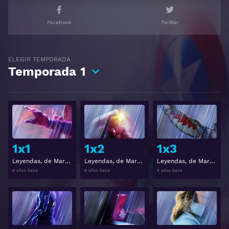
Facebook
Twitter
ELEGIR TEMPORADA
Temporada
1
Ver
Ver
1x1
1x2
1x3
Leyendas, de Marvel Studios 1x1
Leyendas, de Marvel Studios 1x2
Leyendas, de Marvel Studios 1x3
6 años hace
6 años hace
5 años hace
Ver
Ver