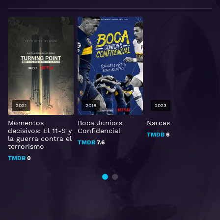
2021
2018
2023
Momentos
Boca Juniors
Narcas
decisivos: El 11-S y
Confidencial
c
TMDB
6
la guerra contra el
c
TMDB
7.6
terrorismo
TMDB
0