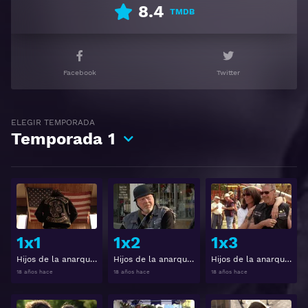
8.4
TMDB
Facebook
Twitter
ELEGIR TEMPORADA
Temporada
1
Ver
Ver
1x1
1x2
1x3
Hijos de la anarquía 1x1
Hijos de la anarquía 1x2
Hijos de la anarquía 1x3
18 años hace
18 años hace
18 años hace
Ver
Ver