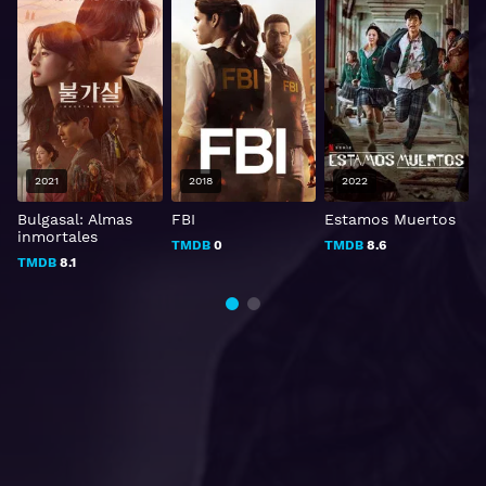
2021
2018
2022
Bulgasal: Almas
FBI
Estamos Muertos
inmortales
TMDB
0
TMDB
8.6
TMDB
8.1