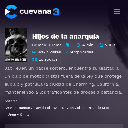
Hijos de la anarquía
Crimen
,
Drama
4 min.
2008
4377
vistas
7
Temporadas
92
Episodios
Jax Teller, un padre soltero, encuentra su lealtad a
un club de motociclistas fuera de la ley que protege
el club y patrulla la ciudad de Charming, California,
manteniendo a los traficantes de drogas a distancia.
Actores
Ver Sons of Anarchy Gratis HD 1080p 720p | Idioma
Charlie Hunnam
,
David Labrava
,
Dayton Callie
,
Drea de Matteo
español latino, subtitulado, castellano
,
Jimmy Smits