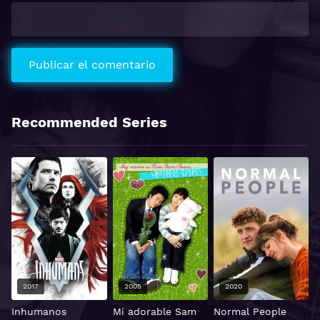
Recommended Series
2017
2005
2020
Inhumanos
Mi adorable Sam
Normal People
i