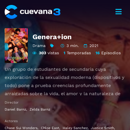
Genera+ion
Drama
3 min.
2021
303
vistas
1
Temporadas
16
Episodios
Un grupo de estudiantes de secundaria cuya
exploración de la sexualidad moderna (dispositivos y
todo) pone a prueba creencias profundamente
arraigadas sobre la vida, el amor y la naturaleza de
la familia en su comunidad conservadora.
Director
Daniel Barnz
,
Zelda Barnz
Ver Genera+ion Gratis HD 1080p 720p | Idioma
Actores
español latino, subtitulado, castellano
Chase Sui Wonders
,
Chloe East
,
Haley Sanchez
,
Justice Smith
,