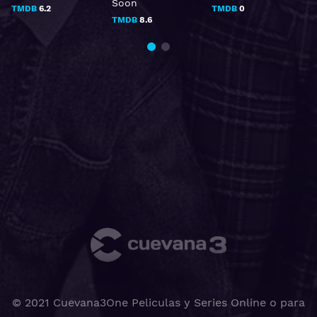
Soon
TMDB
6.2
TMDB
0
TMDB
8.6
© 2021 Cuevana3One Peliculas y Series Online o para