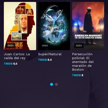
2023
2022
2023
Juan Carlos: La
Super/Natural
Persecución
caída del rey
policial: El
i
TMDB
8.5
atentado del
c
TMDB
6.5
maratón de
M
Boston
TMDB
8