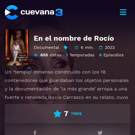
En el nombre de Rocío
Documental
6 min.
2022
655
vistas
1
Temporadas
8
Episodios
Un ‘templo’ inmenso construido con los 18
contenedores que guardaban los objetos personales
y la documentación de ‘la más grande’ arropa a una
fuerte y renovada Rocío Carrasco en su relato, cuyo
punto de partida es el 1 de junio de 2006, cuando
7
muere Rocío Jurado dejando un vacío enorme y una
TMDB
herencia compleja que lo cambiaba todo, porque lo
que pasó tras la lectura del testamento la obligaba a