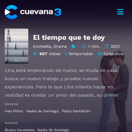
El tiempo que te doy
Comedia
,
Drama
1 min.
2021
607
vistas
1
Temporadas
10
Episodios
Lina está empezando de nuevo, se muda de casa,
busca un nuevo trabajo y prueba nuevas
experiencias. Pero lo que Lina intenta hacer en
realidad es olvidar un amor del pasado, su primer
amor. Cada día, Lina intenta que el tiempo que pasa
Director
pensando en Nico sea un minuto menos para así
Inés Pintor
,
Nadia de Santiago
,
Pablo Santidrián
poder avanzar con su vida.
Actores
Álvaro Cervantes
,
Nadia de Santiago