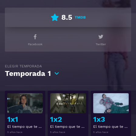
Ver El tiempo que te doy Gratis HD 1080p 720p |
Idioma español latino, subtitulado, castellano
8.5
TMDB
Facebook
Twitter
ELEGIR TEMPORADA
Temporada
1
Ver
Ver
1x1
1x2
1x3
El tiempo que te doy 1x1
El tiempo que te doy 1x2
El tiempo que te doy 1x3
5 años hace
5 años hace
5 años hace