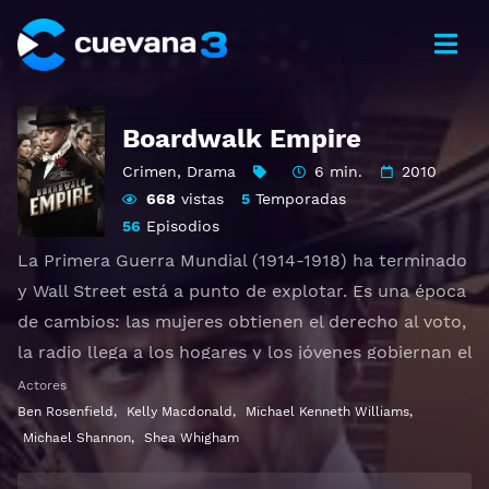
Boardwalk Empire
Crimen
,
Drama
6 min.
2010
668
vistas
5
Temporadas
56
Episodios
La Primera Guerra Mundial (1914-1918) ha terminado
y Wall Street está a punto de explotar. Es una época
de cambios: las mujeres obtienen el derecho al voto,
la radio llega a los hogares y los jóvenes gobiernan el
mundo. Atlantic City (Nueva Jersey) es un
Actores
espectacular lugar de vacaciones en el que sólo se
Ben Rosenfield
,
Kelly Macdonald
,
Michael Kenneth Williams
,
Michael Shannon
,
Shea Whigham
respetan las reglas impuestas por Enoch "Nucky"
Thompson (Steve Buscemi). Basada en hechos