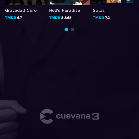
Gravedad Cero
Hell's Paradise
Solos
B
TMDB
6.7
TMDB
8.868
TMDB
7.3