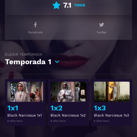
7.1
TMDB
Ver Black Narcissus Gratis HD 1080p 720p | Idioma
español latino, subtitulado, castellano
Facebook
Twitter
ELEGIR TEMPORADA
Temporada
1
Ver
Ver
1x1
1x2
1x3
Black Narcissus 1x1
Black Narcissus 1x2
Black Narcissus 1x3
6 años hace
6 años hace
6 años hace