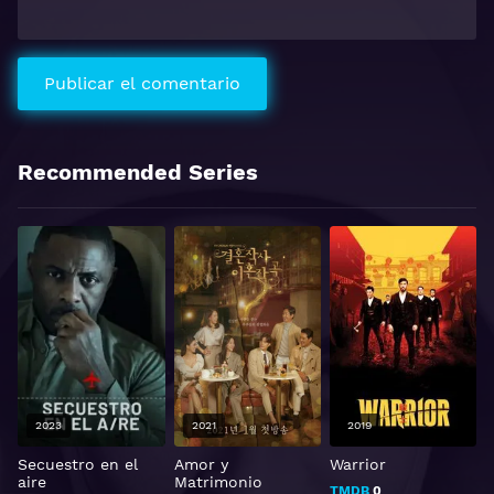
Recommended Series
2023
2021
2019
Secuestro en el
Amor y
Warrior
Z
aire
Matrimonio
TMDB
0