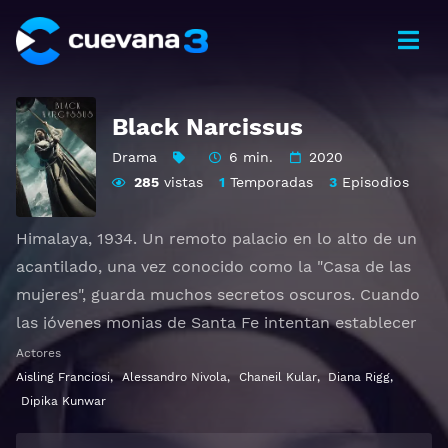
Black Narcissus
Drama
6 min.
2020
285
vistas
1
Temporadas
3
Episodios
Himalaya, 1934. Un remoto palacio en lo alto de un
acantilado, una vez conocido como la "Casa de las
mujeres", guarda muchos secretos oscuros. Cuando
las jóvenes monjas de Santa Fe intentan establecer
una misión allí, sus inquietantes misterios despiertan
Actores
deseos prohibidos que parecen destinados a repetir
Aisling Franciosi
,
Alessandro Nivola
,
Chaneil Kular
,
Diana Rigg
,
Dipika Kunwar
una terrible tragedia. Adaptación de la novela de
1939 de Rumer Godden.