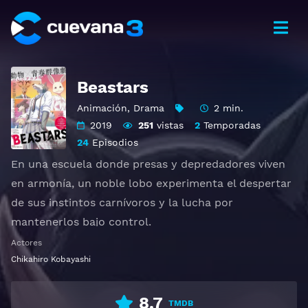
Beastars
Animación
,
Drama
2 min.
2019
251
vistas
2
Temporadas
24
Episodios
En una escuela donde presas y depredadores viven
en armonía, un noble lobo experimenta el despertar
de sus instintos carnívoros y la lucha por
mantenerlos bajo control.
Actores
Ver ビースターズ Gratis HD 1080p 720p | Idioma
Chikahiro Kobayashi
español latino, subtitulado, castellano
8.7
TMDB