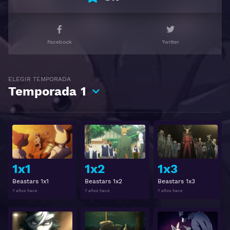
Facebook
Twitter
ELEGIR TEMPORADA
Temporada
1
Ver
Ver
1x1
1x2
1x3
Beastars 1x1
Beastars 1x2
Beastars 1x3
7 años hace
7 años hace
7 años hace
Ver
Ver