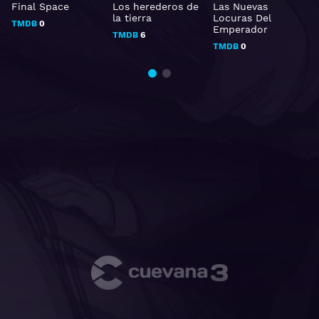
Final Space
Los herederos de
Las Nuevas
L
la tierra
Locuras Del
TMDB
0
Emperador
TMDB
6
TMDB
0