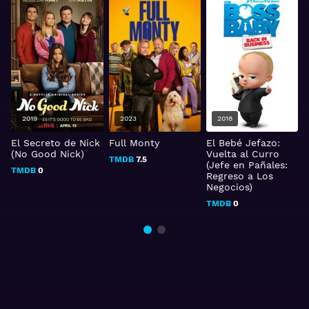
2019
2023
2018
El Secreto de Nick
Full Monty
El Bebé Jefazo:
B
(No Good Nick)
Vuelta al Curro
S
TMDB
7.5
(Jefe en Pañales:
TMDB
0
Regreso a Los
Negocios)
TMDB
0