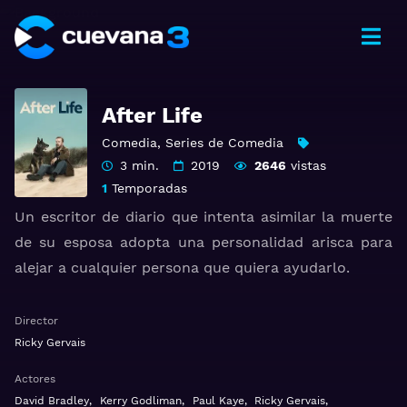
After Life
Comedia
,
Series de Comedia
3 min.
2019
2646
vistas
1
Temporadas
Un escritor de diario que intenta asimilar la muerte
de su esposa adopta una personalidad arisca para
alejar a cualquier persona que quiera ayudarlo.
Ver After Life Gratis HD 1080p 720p | Idioma español
Director
latino, subtitulado, castellano
Ricky Gervais
Actores
David Bradley
,
Kerry Godliman
,
Paul Kaye
,
Ricky Gervais
,