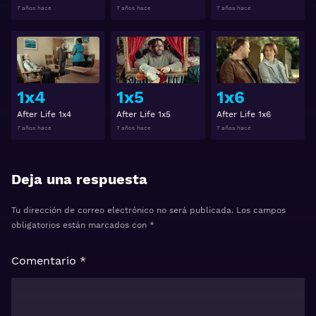
7 años hace
7 años hace
7 años hace
Ver
Ver
1x4
1x5
1x6
After Life 1x4
After Life 1x5
After Life 1x6
7 años hace
7 años hace
7 años hace
Deja una respuesta
Tu dirección de correo electrónico no será publicada.
Los campos
obligatorios están marcados con
*
Comentario
*