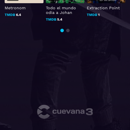
Metronom
Todo el mundo
Extraction Point
E
odia a Johan
TMDB
6.4
TMDB
1
TMDB
5.4