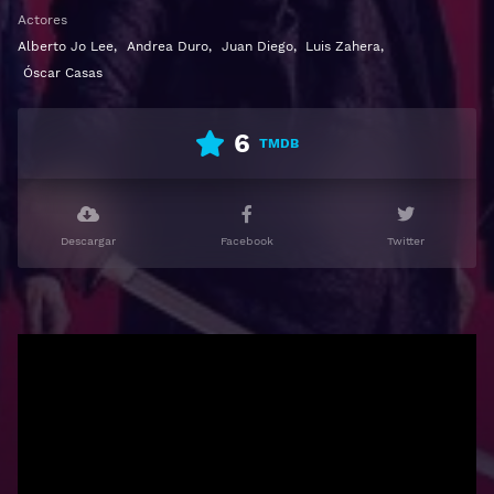
Actores
Alberto Jo Lee
,
Andrea Duro
,
Juan Diego
,
Luis Zahera
,
Óscar Casas
6
TMDB
Descargar
Facebook
Twitter