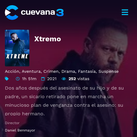
Xtremo
Acción
,
Aventura
,
Crimen
,
Drama
,
Fantasía
,
Suspense
1h 51m
2021
252
vistas
Dos años después del asesinato de su hijo y de su
padre, un sicario retirado pone en marcha un
minucioso plan de venganza contra el asesino: su
propio hermano.
Director
Ver Xtremo Gratis HD 1080p 720p | Idioma español
Daniel Benmayor
latino, subtitulado, castellano