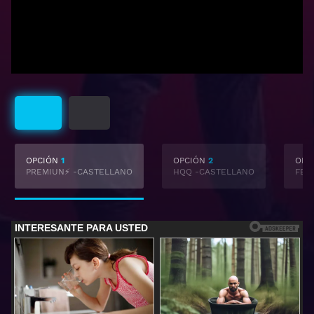
Castellano
Latino
OPCIÓN
1
OPCIÓN
2
OPC
PREMIUN⚡ -CASTELLANO
HQQ -CASTELLANO
FEM