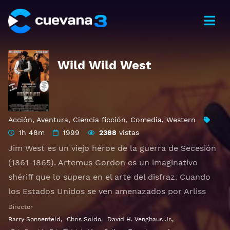
Wild Wild West
Acción
,
Aventura
,
Ciencia ficción
,
Comedia
,
Western
1h 48m
1999
2388
vistas
Jim West es un viejo héroe de la guerra de Secesión
(1861-1865). Artemus Gordon es un imaginativo
shériff que lo supera en el arte del disfraz. Cuando
los Estados Unidos se ven amenazados por Arliss
Loveless, un lunático confederado, el presidente
Director
Ulysses Grant encarga a esta excéntrica pareja que
Barry Sonnenfeld
,
Chris Soldo
,
David H. Venghaus Jr.
,