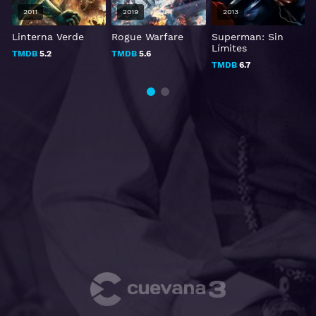
2011
2019
2013
Linterna Verde
Rogue Warfare
Superman: Sin
Límites
TMDB
5.2
TMDB
5.6
TMDB
6.7