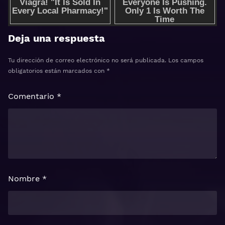
Deja una respuesta
Tu dirección de correo electrónico no será publicada.
Los campos
obligatorios están marcados con
*
Comentario
*
Nombre
*