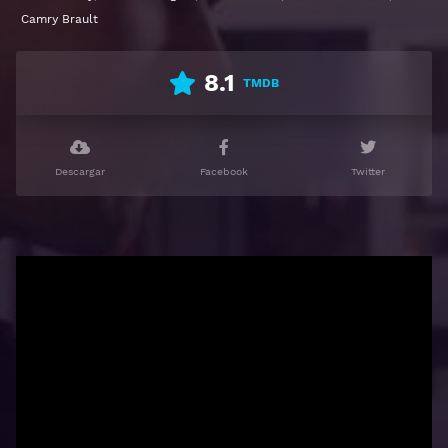
Camry Brault
8.1
TMDB
Descargar
Facebook
Twitter