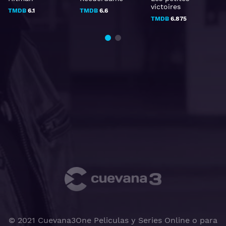
victoires
TMDB
6.1
TMDB
6.6
TMDB
6.875
© 2021 Cuevana3One Peliculas y Series Online o para