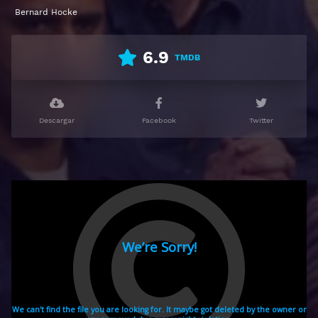
Bernard Hocke
6.9
TMDB
Descargar
Facebook
Twitter