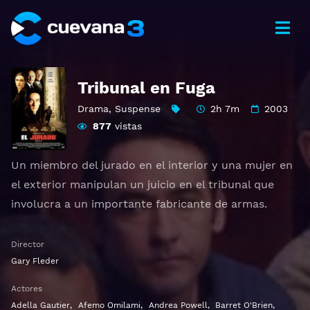
Tribunal en Fuga
Drama
,
Suspense
2h 7m
2003
877
vistas
Un miembro del jurado en el interior y una mujer en
el exterior manipulan un juicio en el tribunal que
involucra a un importante fabricante de armas.
Ver Runaway Jury Gratis HD 1080p 720p | Idioma
Director
español latino, subtitulado, castellano
Gary Fleder
Actores
Adella Gautier
,
Afemo Omilami
,
Andrea Powell
,
Barret O'Brien
,