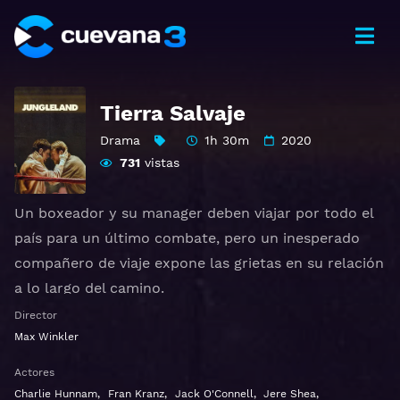
Tierra Salvaje
Drama
1h 30m
2020
731
vistas
Un boxeador y su manager deben viajar por todo el
país para un último combate, pero un inesperado
compañero de viaje expone las grietas en su relación
a lo largo del camino.
Otros títulos:
Jungleland
,
Jungleland: Tierra Salvaje
Director
Max Winkler
Ver Jungleland Gratis HD 1080p 720p | Idioma
Actores
español latino, subtitulado, castellano
Charlie Hunnam
,
Fran Kranz
,
Jack O'Connell
,
Jere Shea
,