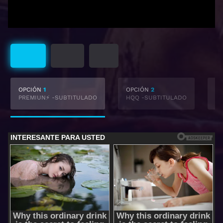
Subtitulado
Castellano
Latino
OPCIÓN
1
OPCIÓN
2
O
PREMIUN⚡ -SUBTITULADO
HQQ -SUBTITULADO
F