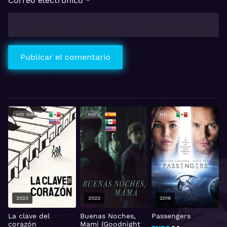
Correo electrónico
*
HD 1080P
HD
HD
2023
2022
2016
La clave del
Buenas Noches,
Passengers
S
corazón
Mami (Goodnight