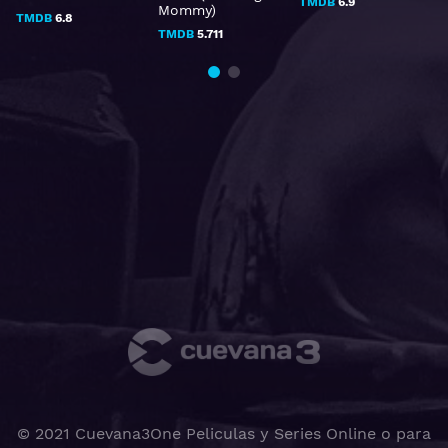
TMDB
6.9
Mommy)
TMDB
6.8
TMDB
5.711
© 2021 Cuevana3One Peliculas y Series Online o para