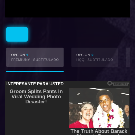
Subtitulado
OPCIÓN
1
OPCIÓN
2
O
PREMIUN⚡ -SUBTITULADO
HQQ -SUBTITULADO
-