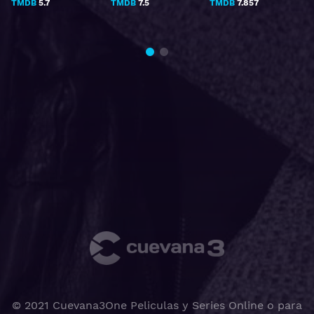
TMDB
5.7
TMDB
7.5
TMDB
7.857
© 2021 Cuevana3One Peliculas y Series Online o para