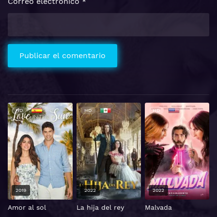
Correo electrónico
*
HD
HD
HD
2019
2022
2022
Amor al sol
La hija del rey
Malvada
A