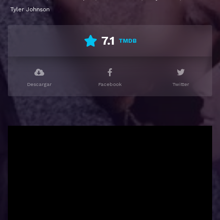
Tyler Johnson
7.1
TMDB
Descargar
Facebook
Twitter