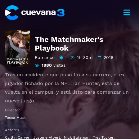
The Matchmaker's
Playbook
Romance
1h 30m
2018
1880
vistas
Tras un accidente que puso fin a su carrera, el ex-
jugador fichado por la NFL, Ian Hunter, está de
vuelta en el campus, y está listo para comenzar un
nuevo juego.
Director
Ver The Matchmaker's Playbook Gratis HD 1080p
Tosca Musk
720p | Idioma español latino, subtitulado, castellano
Actores
Caitlin Carver
,
Justene Alpert
,
Nick Bateman
,
Trey Tucker
,