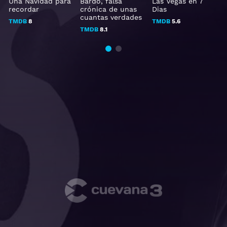
Una Navidad para
Bardo, falsa
Las Vegas en 7
recordar
crónica de unas
Dias
cuantas verdades
TMDB
8
TMDB
5.6
TMDB
8.1