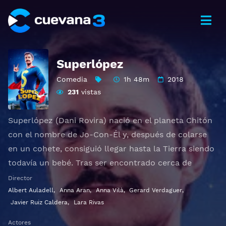
Superlópez
Comedia
1h 48m
2018
231
vistas
Superlópez (Dani Rovira) nació en el planeta Chitón
con el nombre de Jo-Con-Él y, después de colarse
en un cohete, consiguió llegar hasta la Tierra siendo
todavía un bebé. Tras ser encontrado cerca de
Lérida, es adoptado por el matrimonio López, que
Director
decide llamar al chico Juan López. Juan crece como
Albert Auladell
,
Anna Aran
,
Anna Vilà
,
Gerard Verdaguer
,
Javier Ruiz Caldera
,
Lara Rivas
un humano más, al tiempo que se esfuerza por
controlar sus superpoderes y combatir el mal. Ya
Actores