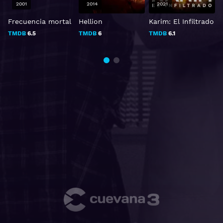
2001
2014
2021
Frecuencia mortal
Hellion
Karim: El Infiltrado
¡
TMDB
6.5
TMDB
6
TMDB
6.1