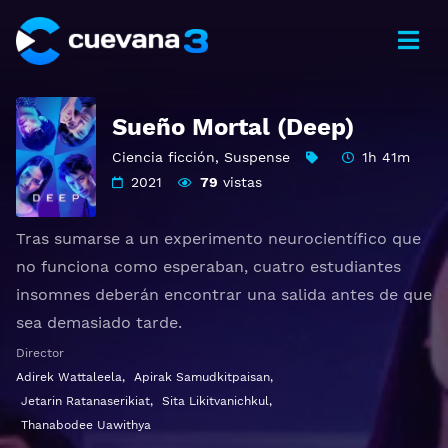
Sueño Mortal (Deep)
Ciencia ficción
,
Suspense
1h 41m
2021
79
vistas
Tras sumarse a un experimento neurocientífico que
no funciona como esperaban, cuatro estudiantes
insomnes deberán encontrar una salida antes de que
sea demasiado tarde.
Otros títulos:
โปรเจกต์ลับ หลับ เป็น ตาย
,
Sueño mortal
Director
(Deep)
Adirek Wattaleela
,
Apirak Samudkitpaisan
,
Jetarin Ratanaserikiat
,
Sita Likitvanichkul
,
Ver โปรเจกต์ลับ หลับ เป็น ตาย Gratis HD 1080p 720p |
Thanabodee Uawithya