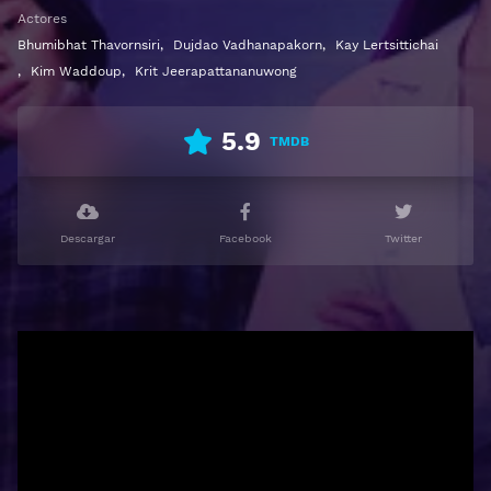
Idioma español latino, subtitulado, castellano
Actores
Bhumibhat Thavornsiri
,
Dujdao Vadhanapakorn
,
Kay Lertsittichai
,
Kim Waddoup
,
Krit Jeerapattananuwong
5.9
TMDB
Descargar
Facebook
Twitter