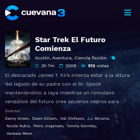
Star Trek El Futuro
Comienza
Acción
,
Aventura
,
Ciencia ficción
2h 7m
2009
513
vistas
El descarado James T. Kirk intenta estar a la altura
del legado de su padre con el Sr. Spock
manteniéndolo a raya mientras un romulano
vengativo del futuro crea agujeros negros para
destruir la Federación, planeta por planeta.
Director
Danny Green
,
Dawn Gilliam
,
Hal Olofsson
,
J.J. Abrams
,
Ver Star Trek Gratis HD 1080p 720p | Idioma español
Nicole Rubio
,
Petra Jorgensen
,
Tommy Gormley
,
latino, subtitulado, castellano
Vanessa Meier