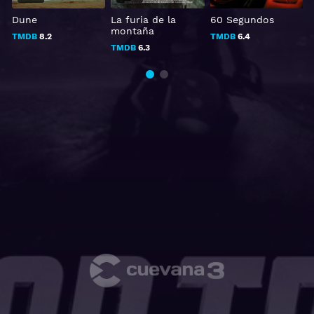
Dune
La furia de la
60 Segundos
montaña
TMDB
8.2
TMDB
6.4
TMDB
6.3