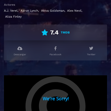
Actores
A.J. Verel
,
Aaron Lynch
,
Akiva Goldsman
,
Alex Nevil
,
Aliza Finley
7.4
TMDB
Descargar
Facebook
Twitter