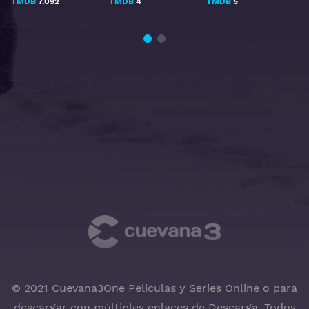
TMDB
7.092
TMDB
4
TMDB
5
© 2021 Cuevana3One Peliculas y Series Online o para
descargar con múltiples enlaces de Descarga, Todos