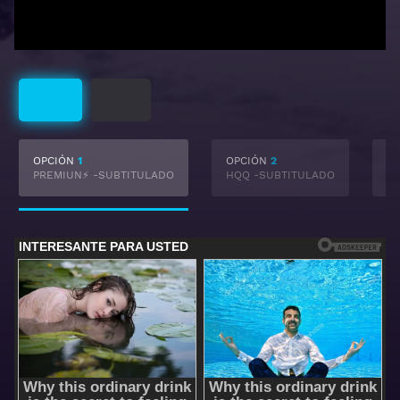
Subtitulado
Castellano
OPCIÓN
1
OPCIÓN
2
O
PREMIUN⚡ -SUBTITULADO
HQQ -SUBTITULADO
F