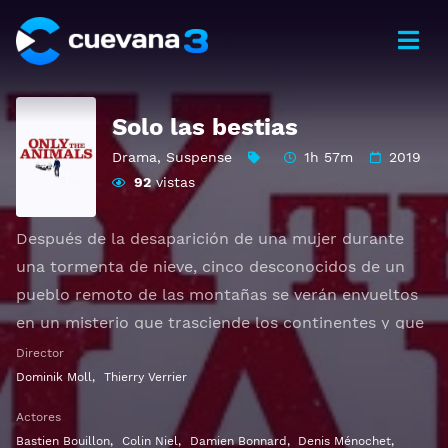
Solo las bestias
Drama
,
Suspense
1h 57m
2019
92
vistas
Después de la desaparición de una mujer durante
una tormenta de nieve, cinco desconocidos de un
pueblo remoto de las montañas se verán envueltos
en un misterio que trasciende los continentes y que
ninguno de ellos esperaba.
Director
Otros títulos:
Seules les Bêtes
Dominik Moll
,
Thierry Verrier
Actores
Ver Seules les Bêtes Gratis HD 1080p 720p | Idioma
Bastien Bouillon
,
Colin Niel
,
Damien Bonnard
,
Denis Ménochet
,