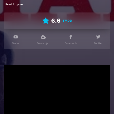
español latino, subtitulado, castellano
Fred Ulysse
6.6
TMDB
Trailer
Descargar
Facebook
Twitter