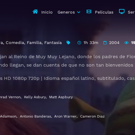
Inicio
Generos
Peliculas
Ser
ra
,
Comedia
,
Familia
,
Fantasía
1h 33m
2004
1
ajan al Reino de Muy Muy Lejano, donde los padres de Fion
ndo llegan, se dan cuenta de que no son tan bienvenido
is HD 1080p 720p | Idioma español latino, subtitulado, cas
nrad Vernon
,
Kelly Asbury
,
Matt Aspbury
 Adamson
,
Antonio Banderas
,
Aron Warner
,
Cameron Diaz