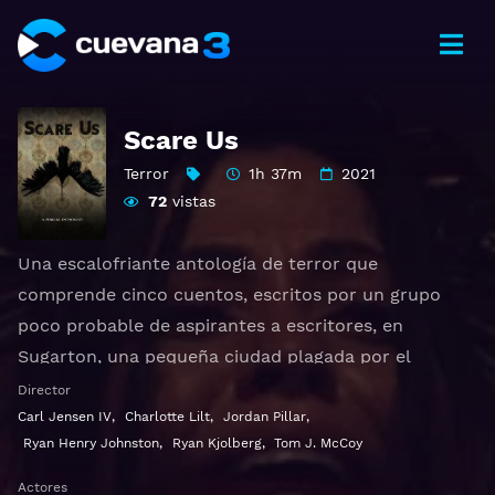
Scare Us
Terror
1h 37m
2021
72
vistas
Una escalofriante antología de terror que
comprende cinco cuentos, escritos por un grupo
poco probable de aspirantes a escritores, en
Sugarton, una pequeña ciudad plagada por el
aparente regreso de un infame asesino en serie,
Director
apodado "Cutthroat". Han venido a compartir sus
Carl Jensen IV
,
Charlotte Lilt
,
Jordan Pillar
,
Ryan Henry Johnston
,
Ryan Kjolberg
,
Tom J. McCoy
historias de miedo (entre ellos y con el dueño de la
librería, Peter, que lidera el grupo), pero pronto
Actores