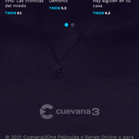
VHS: Las crónicas
Demonic
Hay alguien en tu
T
del miedo
casa
TMDB
5.2
TMDB
6.1
TMDB
6.3
© 2021 Cuevana3One Peliculas y Series Online o para