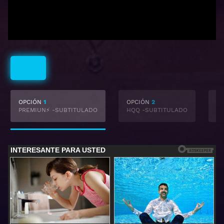
Subtitulado
OPCIÓN
1
OPCIÓN
2
O
PREMIUN⚡ -SUBTITULADO
HQQ -SUBTITULADO
-