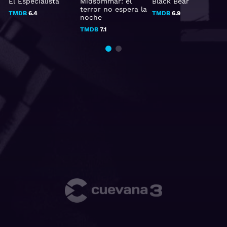
El Especialista
Midsommar: el
Black Bear
terror no espera la
TMDB
6.4
TMDB
6.9
noche
TMDB
7.1