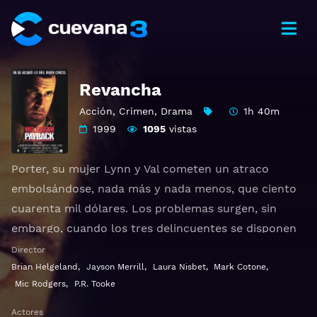
Revancha
Acción
,
Crimen
,
Drama
1h 40m
1999
1095
vistas
Porter, su mujer Lynn y Val cometen un atraco
embolsándose, nada más y nada menos, que ciento
cuarenta mil dólares. Los problemas surgen, sin
embargo, cuando los tres delincuentes se disponen
a repartirse el botín, ya que Val quiere quedarse con
Director
absolutamente todo, incluida Lyn. Su oportunidad
Brian Helgeland
,
Jayson Merrill
,
Laura Nisbet
,
Mark Cotone
,
Mic Rodgers
,
P.R. Tooke
llega muy pronto y decide acabar con la vida de su
compinche. Val, victorioso, piensa que se ha
Actores