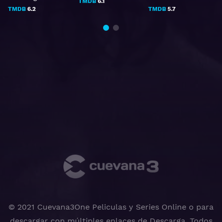
TMDB
6.1
TMDB
6.2
TMDB
5.7
© 2021 Cuevana3One Peliculas y Series Online o para
descargar con múltiples enlaces de Descarga, Todos