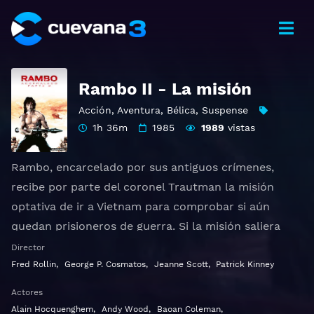
Rambo II - La misión
Acción
,
Aventura
,
Bélica
,
Suspense
1h 36m
1985
1989
vistas
Rambo, encarcelado por sus antiguos crímenes,
recibe por parte del coronel Trautman la misión
optativa de ir a Vietnam para comprobar si aún
quedan prisioneros de guerra. Si la misión saliera
bien, el presidente le concedería el perdón, y así
Director
sería libre. Rambo acepta. Está bajo las órdenes de
Fred Rollin
,
George P. Cosmatos
,
Jeanne Scott
,
Patrick Kinney
un falso teniente (Murdock), al que muy en el fondo
Actores
sólo le interesa el dinero y el poder de su nación, y al
Alain Hocquenghem
,
Andy Wood
,
Baoan Coleman
,