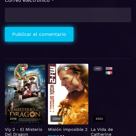
Correo electrónico
*
HD
HD
HD
2019
2000
2022
Viy 2 - El Misterio
Misión imposible 2
La Vida de
1
Del Dragon
Catherine
M