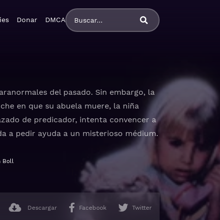
ies
Donar
DMCA
paranormales del pasado. Sin embargo, la
oche en que su abuela muere, la niña
azado de predicador, intenta convencer a
gada a pedir ayuda a un misterioso médium.
tino, subtitulado, castellano
 Boll
Descargar
Facebook
Twitter