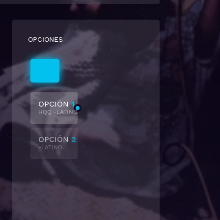
OPCIONES
Latino
OPCIÓN
1
HQQ -LATINO
OPCIÓN
2
-LATINO