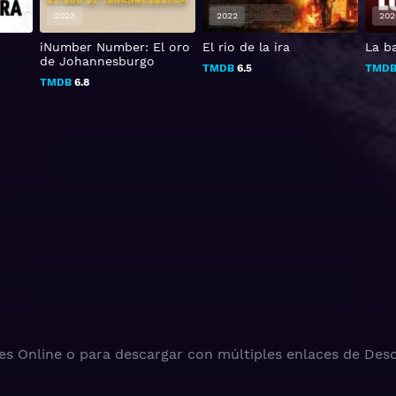
2023
2022
202
iNumber Number: El oro
El rio de la ira
La b
de Johannesburgo
TMDB
6.5
TMD
TMDB
6.8
es Online o para descargar con múltiples enlaces de Desc