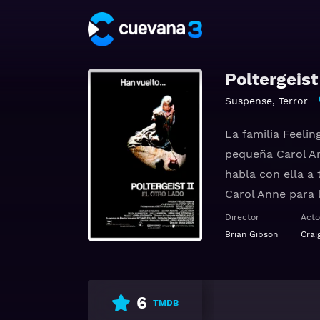
Poltergeist 
Suspense
,
Terror
La familia Feeli
pequeña Carol An
habla con ella a
Carol Anne para 
Director
Acto
Ver Poltergeist I
Brian Gibson
Crai
6
TMDB