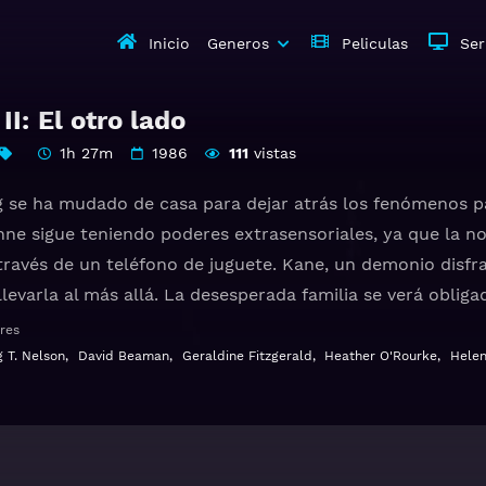
Inicio
Generos
Peliculas
Ser
II: El otro lado
1h 27m
1986
111
vistas
ng se ha mudado de casa para dejar atrás los fenómenos 
ne sigue teniendo poderes extrasensoriales, ya que la n
 través de un teléfono de juguete. Kane, un demonio disfr
llevarla al más allá. La desesperada familia se verá obli
res
I: The Other Side Gratis HD 1080p 720p | Idioma español la
g T. Nelson
,
David Beaman
,
Geraldine Fitzgerald
,
Heather O'Rourke
,
Helen