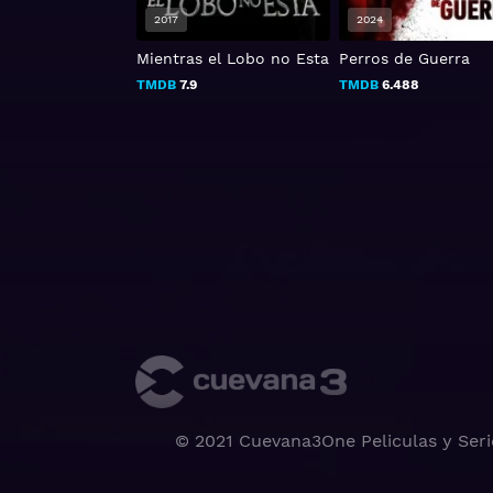
2017
2024
e
Mientras el Lobo no Esta
Perros de Guerra
TMDB
7.9
TMDB
6.488
© 2021 Cuevana3One Peliculas y Seri