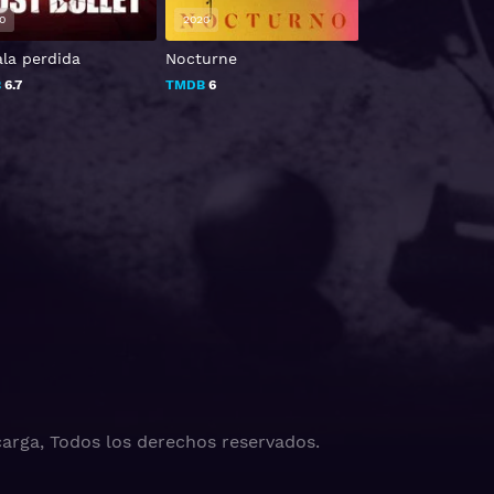
0
2020
2017
ala perdida
Nocturne
Mientras el Lob
B
6.7
TMDB
6
TMDB
7.9
arga, Todos los derechos reservados.