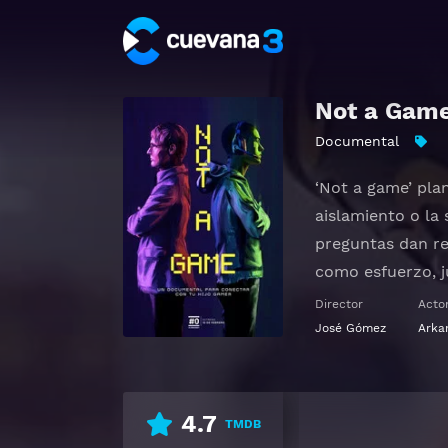
Not a Gam
Documental
‘Not a game’ pla
aislamiento o la 
preguntas dan re
como esfuerzo, ju
entretenimiento s
Director
Acto
familias y educa
José Gómez
Arka
oportunidades en
Ver Not a Game G
4.7
TMDB