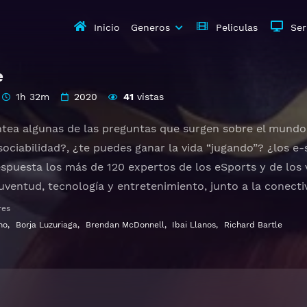
Inicio
Generos
Peliculas
Ser
e
1h 32m
2020
41
vistas
ntea algunas de las preguntas que surgen sobre el mundo
sociabilidad?, ¿te puedes ganar la vida “jugando”? ¿los e
spuesta los más de 120 expertos de los eSports y de los v
ventud, tecnología y entretenimiento, junto a la conectiv
ocial digital de preferencia de una generación. El docume
res
dores, como para profesionales del sector de la publicida
no
,
Borja Luzuriaga
,
Brendan McDonnell
,
Ibai Llanos
,
Richard Bartle
 el creciente mundo de los videojuegos y de los eSports.
ratis HD 1080p 720p | Idioma español latino, subtitulado