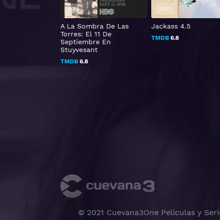
2019
2022
del infinito:
A La Sombra De Las
Jackass 4.5
 viaje hacia
Torres: El 11 De
TMDB
6.8
r
Septiembre En
Stuyvesant
TMDB
6.8
© 2021 Cuevana3One Peliculas y Seri