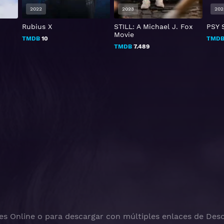
2022
2023
202
Rubius X
STILL: A Michael J. Fox
PSY 
Movie
TMDB
10
TMD
TMDB
7.489
es Online o para descargar con múltiples enlaces de Desc