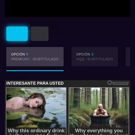
Subtitulado
Latino
OPCIÓN
1
OPCIÓN
2
O
PREMIUN⚡ -SUBTITULADO
HQQ -SUBTITULADO
F