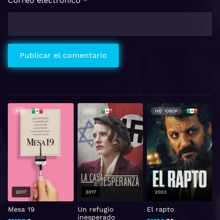
Correo electrónico
*
HD
HD
HD 1080P
2017
2017
2023
h
Mesa 19
Un refugio
El rapto
2
inesperado