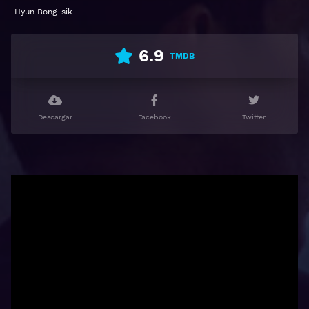
Hyun Bong-sik
6.9
TMDB
Descargar
Facebook
Twitter