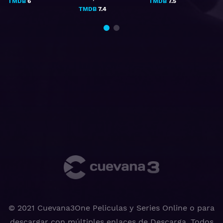
TMDB
6
TMDB
7.5
TMDB
7.4
© 2021 Cuevana3One Peliculas y Series Online o para
descargar con múltiples enlaces de Descarga, Todos