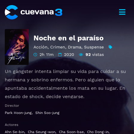
Noche en el paraíso
Acción
,
Crimen
,
Drama
,
Suspense
2h 11m
2020
92
vistas
Un gángster intenta limpiar su vida para cuidar a su
hermana y sobrino enfermos. Pero alguien que lo
apuntaba accidentalmente los mata en su lugar. En
estado de shock, decide vengarse.
Otros títulos:
낙원의 밤
Director
Park Hoon-jung
,
Shin Soo-jung
Ver 낙원의 밤 Gratis HD 1080p 720p | Idioma español
Actores
latino, subtitulado, castellano
Ahn Se-bin
,
Cha Seung-won
,
Cha Soon-bae
,
Cho Dong-in
,