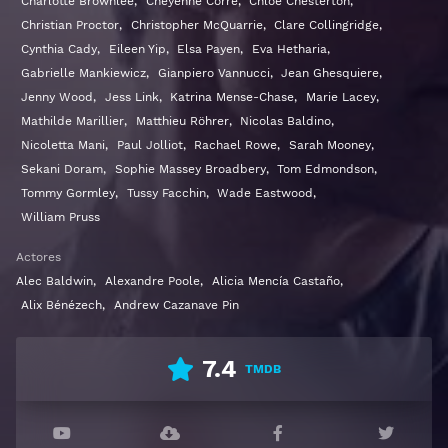
Charlotte Brownlee
,
Cheyenne Corre
,
Chloe Chesterton
,
Christian Proctor
,
Christopher McQuarrie
,
Clare Collingridge
,
Cynthia Cady
,
Eileen Yip
,
Elsa Payen
,
Eva Hetharia
,
Gabrielle Mankiewicz
,
Gianpiero Vannucci
,
Jean Ghesquiere
,
Jenny Wood
,
Jess Link
,
Katrina Mense-Chase
,
Marie Lacey
,
Mathilde Marillier
,
Matthieu Röhrer
,
Nicolas Baldino
,
Nicoletta Mani
,
Paul Jolliot
,
Rachael Rowe
,
Sarah Mooney
,
Sekani Doram
,
Sophie Massey Broadbery
,
Tom Edmondson
,
Tommy Gormley
,
Tussy Facchin
,
Wade Eastwood
,
William Pruss
Actores
Alec Baldwin
,
Alexandre Poole
,
Alicia Mencía Castaño
,
Alix Bénézech
,
Andrew Cazanave Pin
7.4
TMDB