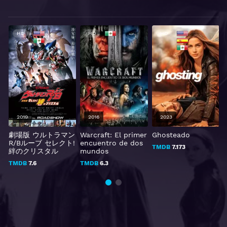
HD
HD
HD
2019
2016
2023
a
劇場版 ウルトラマン
Warcraft: El primer
Ghosteado
J
R/Bルーブ セレクト!
encuentro de dos
j
TMDB
7.173
絆のクリスタル
mundos
TMDB
7.6
TMDB
6.3