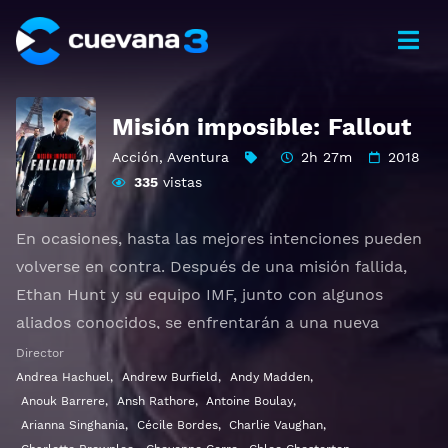
Misión imposible: Fallout
Acción
,
Aventura
2h 27m
2018
335
vistas
En ocasiones, hasta las mejores intenciones pueden
volverse en contra. Después de una misión fallida,
Ethan Hunt y su equipo IMF, junto con algunos
aliados conocidos, se enfrentarán a una nueva
carrera contrarreloj.
Director
Andrea Hachuel
,
Andrew Burfield
,
Andy Madden
,
Ver Mission: Impossible - Fallout Gratis HD 1080p
Anouk Barrere
,
Ansh Rathore
,
Antoine Boulay
,
720p | Idioma español latino, subtitulado, castellano
Arianna Singhania
,
Cécile Bordes
,
Charlie Vaughan
,