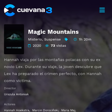
Magic Mountains
Misterio
,
Suspense
1h 20m
2020
73
vistas
Hannah viaja por las montañas polacas con su ex
novio Lex. Durante su viaje, la joven descubre que
Lex ha preparado el crimen perfecto, con Hannah
como víctima.
Director
Ver Magic Mountains Gratis HD 1080p 720p | Idioma
Urszula Antoniak
español latino, subtitulado, castellano
Actores
Hannah Hoekstra
,
Marcin Dorociński
,
Maria Maj
,