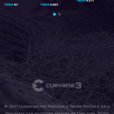
TMDB
4.571
TMDB
6.1
TMDB
5.623
© 2021 Cuevana3One Peliculas y Series Online o para
descargar con múltiples enlaces de Descarga, Todos