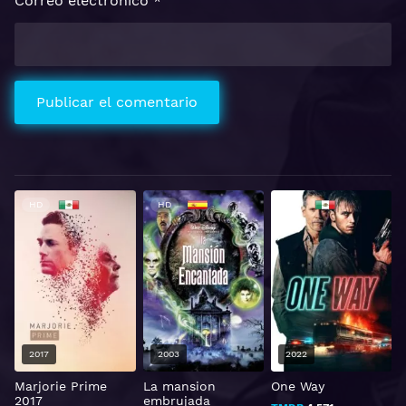
Correo electrónico
*
HD
HD
HD
2017
2003
2022
Marjorie Prime
La mansion
One Way
2017
embrujada