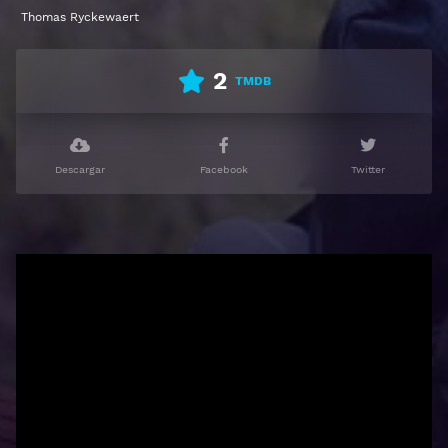
Thomas Ryckewaert
2
TMDB
Descargar
Facebook
Twitter