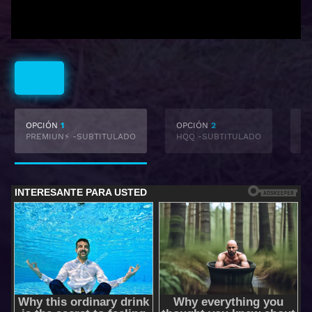
Subtitulado
OPCIÓN
1
OPCIÓN
2
O
PREMIUN⚡ -SUBTITULADO
HQQ -SUBTITULADO
F