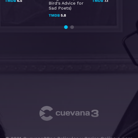
TMDB
6.5
TMDB
7.1
Bird's Advice for
Sad Poets)
TMDB
5.8