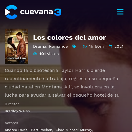
Los colores del amor
Drama
,
Romance
1h 50m
2021
101
vistas
Cuando la bibliotecaria Taylor Harris pierde
repentinamente su trabajo, regresa a su pequeña
ciudad natal en Montana. Allí, se involucra en la
lucha para ayudar a salvar el pequeño hotel de su
hermano del magnate Joel Sheenan, que quiere
Director
renovarlo.
Bradley Walsh
Otros títulos:
Colors of Love
Actores
Andrea Davis
,
Bart Rochon
,
Chad Michael Murray
,