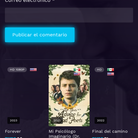
Correo electrónico
*
HD 1080P
HD 1080P
HD
2023
2021
2022
Forever
Mi Psicólogo
Final del camino
E
Imaginario (Dr.
r