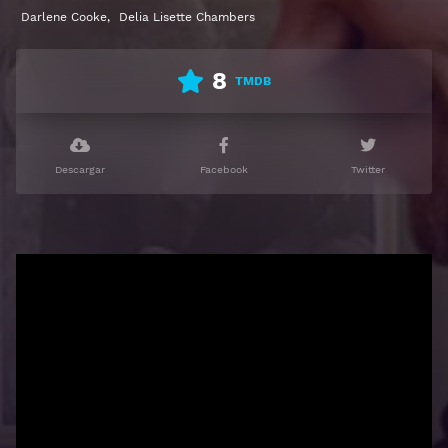
Ver Colors of Love Gratis HD 1080p 720p | Idioma
Darlene Cooke
,
Delia Lisette Chambers
español latino, subtitulado, castellano
8
TMDB
Descargar
Facebook
Twitter