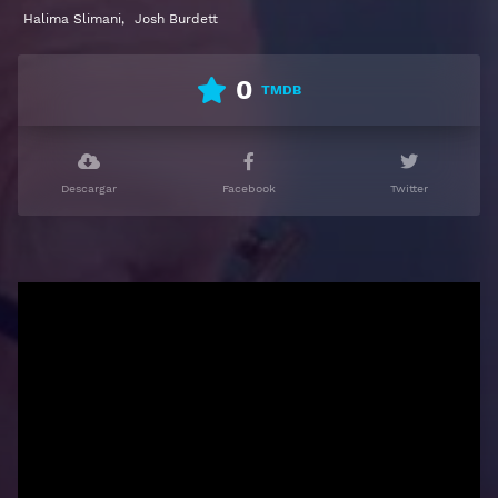
español latino, subtitulado, castellano
Halima Slimani
,
Josh Burdett
0
TMDB
Descargar
Facebook
Twitter