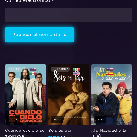
Correo electrónico
*
HD 1080P
HD 1080P
HD
2025
2022
2022
Cuando el cielo se
Seis es par
¿Tu Navidad o la
equivoca
mía?