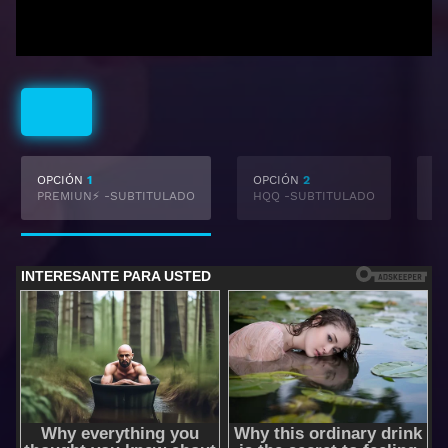
Subtitulado
OPCIÓN
1
OPCIÓN
2
O
PREMIUN⚡ -SUBTITULADO
HQQ -SUBTITULADO
F