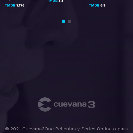
TMDB
3.5
TMDB
7.176
TMDB
6.9
© 2021 Cuevana3One Peliculas y Series Online o para