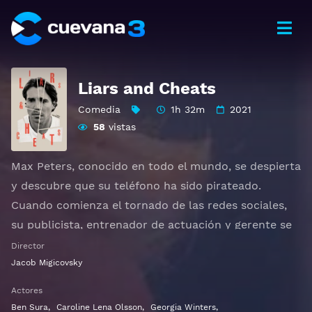
Liars and Cheats
Comedia
1h 32m
2021
58
vistas
Max Peters, conocido en todo el mundo, se despierta
y descubre que su teléfono ha sido pirateado.
Cuando comienza el tornado de las redes sociales,
su publicista, entrenador de actuación y gerente se
reúnen en su piso de Londres para contener la
Director
situación y averiguar quién es el responsable.
Jacob Migicovsky
Actores
Ver Liars and Cheats Gratis HD 1080p 720p | Idioma
Ben Sura
,
Caroline Lena Olsson
,
Georgia Winters
,