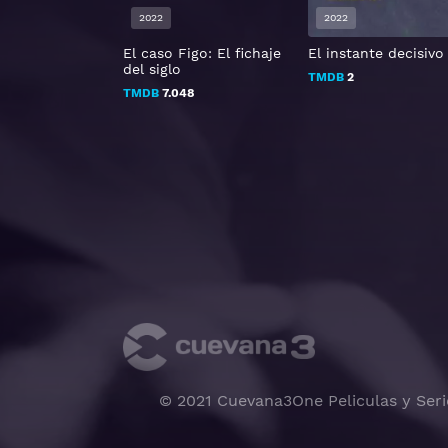
2022
2022
 Visitors From
El caso Figo: El fichaje
El instante decisivo
orlds
del siglo
TMDB
2
TMDB
7.048
© 2021 Cuevana3One Peliculas y Seri