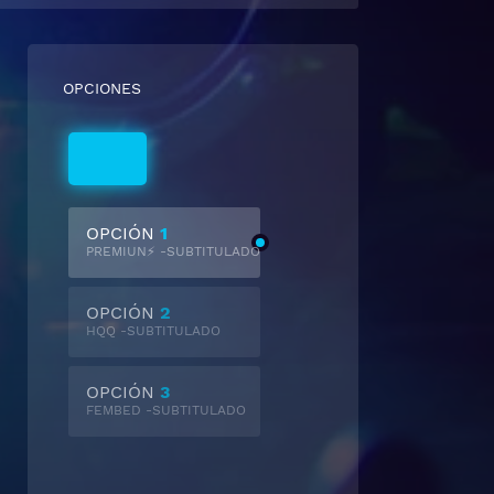
OPCIONES
Subtitulado
OPCIÓN
1
PREMIUN⚡ -SUBTITULADO
OPCIÓN
2
HQQ -SUBTITULADO
OPCIÓN
3
FEMBED -SUBTITULADO