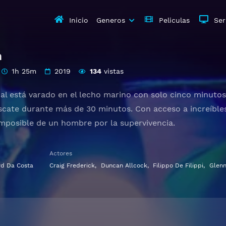
Inicio
Generos
Peliculas
Ser
h
1h 25m
2019
134
vistas
l está varado en el lecho marino con solo cinco minutos 
escate durante más de 30 minutos. Con acceso a increíbles
 imposible de un hombre por la supervivencia.
Gratis HD 1080p 720p | Idioma español latino, subtitulado,
Actores
rd Da Costa
Craig Frederick
,
Duncan Allcock
,
Filippo De Filippi
,
Glenn