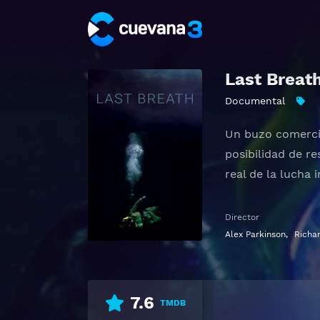
Last Breat
Documental
Un buzo comercia
posibilidad de r
real de la lucha
Ver Last Breath 
Director
Alex Parkinson
,
Richa
7.6
TMDB