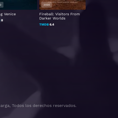
2
2020
2022
ng Venice
Fireball: Visitors From
El caso Figo: El 
Darker Worlds
del siglo
B
8
TMDB
6.4
TMDB
7.048
arga, Todos los derechos reservados.