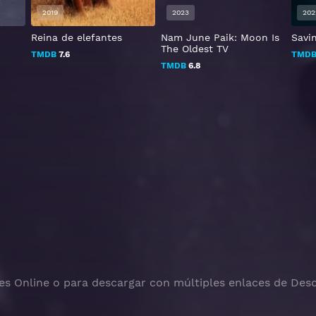
2019
2023
202
Reina de elefantes
Nam June Paik: Moon Is
Savi
The Oldest TV
TMDB
7.6
TMD
TMDB
6.8
es Online o para descargar con múltiples enlaces de Desc