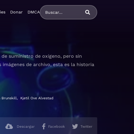
ies
Donar
DMCA
de suministro de oxígeno, pero sin
 imágenes de archivo, esta es la historia
 castellano
 Brunskill
,
Kjetil Ove Alvestad
Descargar
Facebook
Twitter