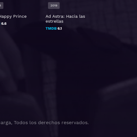
8
2019
2023
Happy Prince
Ad Astra: Hacia las
La uruguaya
estrellas
B
6.6
TMDB
6.8
TMDB
6.1
arga, Todos los derechos reservados.