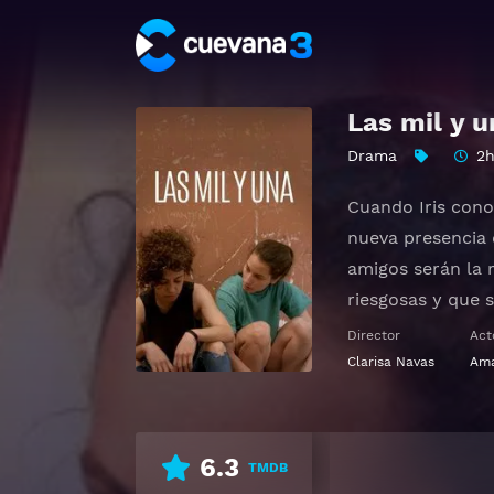
Las mil y u
Drama
2
Cuando Iris cono
nueva presencia 
amigos serán la 
riesgosas y que 
Director
Act
Ver Las mil y una
Clarisa Navas
Ama
6.3
TMDB