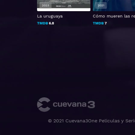
2023
2021
: Hacia las
La uruguaya
Cómo mueren las re
TMDB
6.8
TMDB
7
© 2021 Cuevana3One Peliculas y Seri