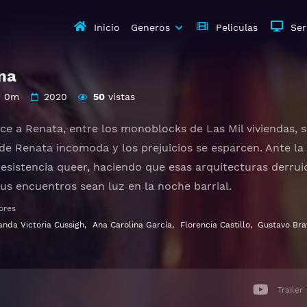
Inicio
Generos
Peliculas
Ser
na
h 0m
2020
50
vistas
ce a Renata, entre los monoblocks de Las Mil viviendas, s
de Renata incomoda y los prejuicios se esparcen. Ante la 
resistencia queer, haciendo que esas arquitecturas derru
sus encuentros sean luz en la noche barrial.
ores
 Gratis HD 1080p 720p | Idioma español latino, subtitulad
nda Victoria Cussigh
,
Ana Carolina García
,
Florencia Castillo
,
Gustavo Bra
Trailer