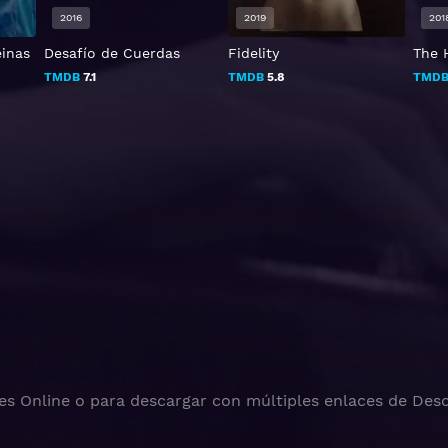
2016
2019
201
inas
Desafío de Cuerdas
Fidelity
The 
TMDB
7.1
TMDB
5.8
TMD
es Online o para descargar con múltiples enlaces de Desc