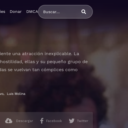
ies
Donar
DMCA
iente una atracción inexplicable. La
hostilidad, ellas y su pequeño grupo de
idas se vuelvan tan cómplices como
o, castellano
vo
,
Luis Molina
Descargar
Facebook
Twitter