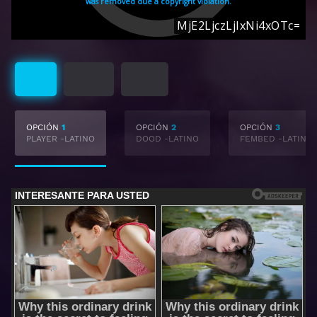
Latino
Subtitulado
Castellano
OPCIÓN
1
OPCIÓN
2
OPCIÓN
3
PLAYER -LATINO
DOOD -LATINO
FEMBED -LATINO