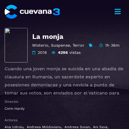
La monja
Misterio
,
Suspense
,
Terror
1h 36m
2018
4296
vistas
Cuando una joven monja se suicida en una abadía de
clausura en Rumania, un sacerdote experto en
posesiones demoniacas y una novicia a punto de
tomar sus votos, son enviados por el Vaticano para
investigar. Juntos descubren el profano secreto de la
Director
orden. Arriesgando no solo sus propias vidas sino su
Corin Hardy
fe y hasta sus almas, se enfrentan a una fuerza
Actores
maléfica en forma de monja demoníaca, en una
Ana Udroiu
,
Andreea Moldovianu
,
Andreea Sovan
,
Ani Sava
,