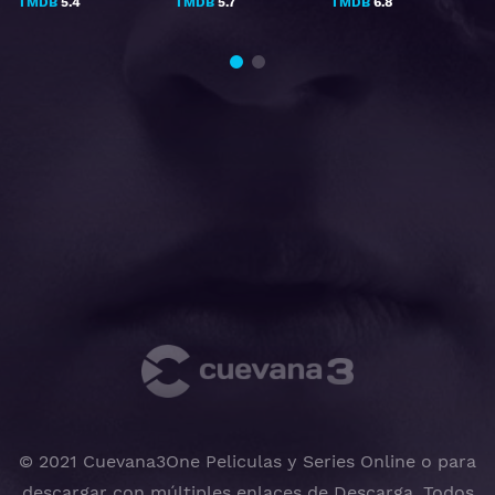
TMDB
5.4
TMDB
5.7
TMDB
6.8
© 2021 Cuevana3One Peliculas y Series Online o para
descargar con múltiples enlaces de Descarga, Todos