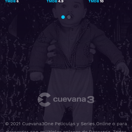
TMDB
6
TMDB
4.9
TMDB
10
© 2021 Cuevana3One Peliculas y Series Online o para
descargar con múltiples enlaces de Descarga, Todos