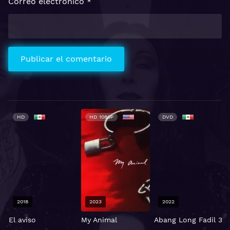
Correo electrónico
*
HD
HD 1080P
DVD
2018
2023
2022
El aviso
My Animal
Abang Long Fadil 3
P