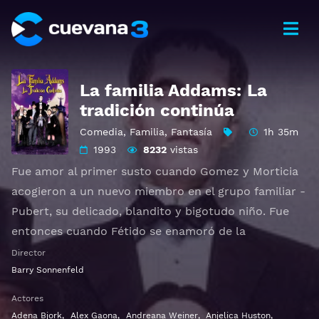
La familia Addams: La
tradición continúa
Comedia
,
Familia
,
Fantasía
1h 35m
1993
8232
vistas
Fue amor al primer susto cuando Gomez y Morticia
acogieron a un nuevo miembro en el grupo familiar -
Pubert, su delicado, blandito y bigotudo niño. Fue
entonces cuando Fétido se enamoró de la
voluptuosa niñera. Pero tras algunas investigaciones,
Director
Miércoles y Pugsley descubren que la inocente
Barry Sonnenfeld
niñera es en realidad una viuda negra asesina que
Actores
planea añadir a Fétido a su colección de maridos
Adena Bjork
,
Alex Gaona
,
Andreana Weiner
,
Anjelica Huston
,