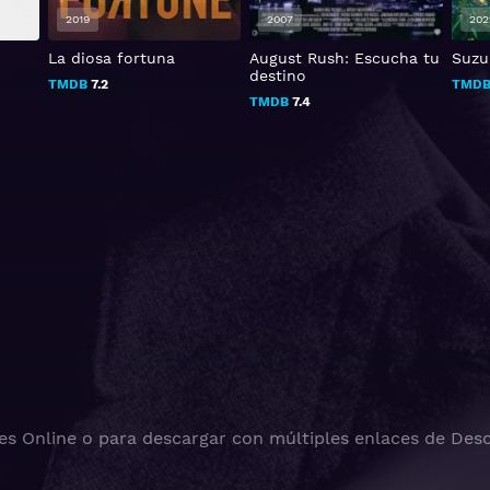
2019
2007
202
La diosa fortuna
August Rush: Escucha tu
Suz
destino
TMDB
7.2
TMD
TMDB
7.4
es Online o para descargar con múltiples enlaces de Desc