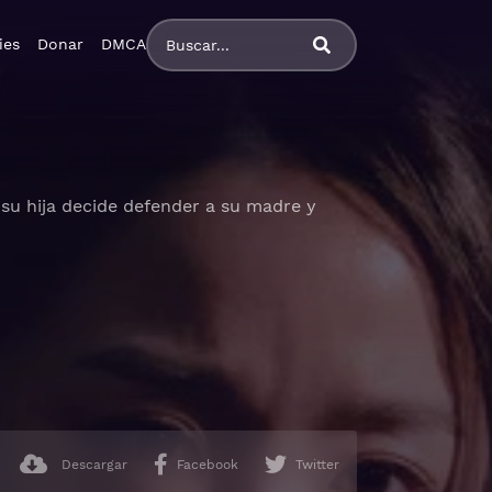
ies
Donar
DMCA
su hija decide defender a su madre y
lano
Descargar
Facebook
Twitter