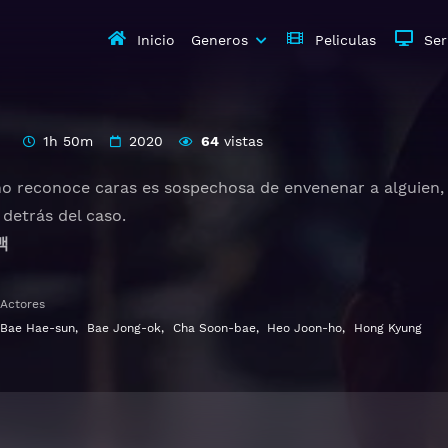
Inicio
Generos
Peliculas
Ser
1h 50m
2020
64
vistas
 reconoce caras es sospechosa de envenenar a alguien, 
 detrás del caso.
백
 1080p 720p | Idioma español latino, subtitulado, castel
Actores
Bae Hae-sun
,
Bae Jong-ok
,
Cha Soon-bae
,
Heo Joon-ho
,
Hong Kyung