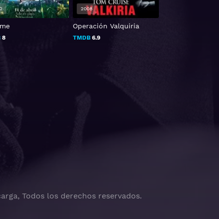
2
2008
2023
ume
Operación Valquiria
Wochenendrebel
B
8
TMDB
6.9
TMDB
7.565
arga, Todos los derechos reservados.