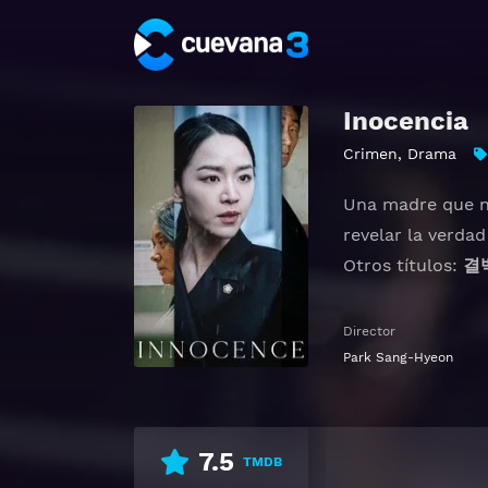
Inocencia
Crimen
,
Drama
Una madre que no
revelar la verdad
Otros títulos:
결
Ver 결백 Gratis HD
Director
Park Sang-Hyeon
7.5
TMDB