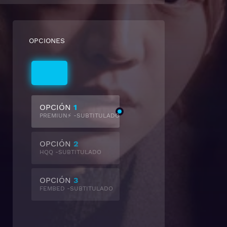
OPCIONES
Subtitulado
OPCIÓN
1
PREMIUN⚡ -SUBTITULADO
OPCIÓN
2
HQQ -SUBTITULADO
OPCIÓN
3
FEMBED -SUBTITULADO