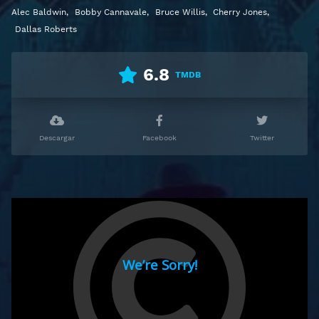
Alec Baldwin
,
Bobby Cannavale
,
Bruce Willis
,
Cherry Jones
,
Dallas Roberts
6.8
TMDB
Descargar
Facebook
Twitter