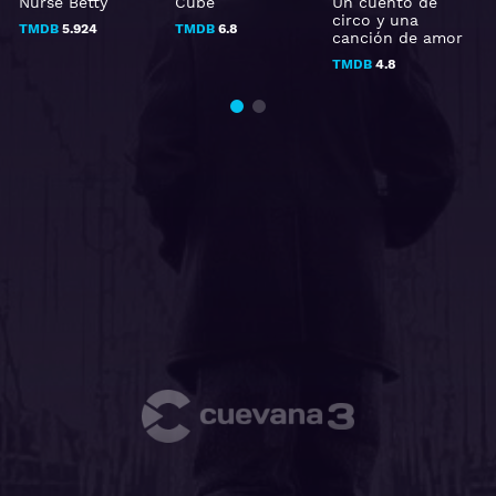
Nurse Betty
Cube
Un cuento de
G
circo y una
TMDB
5.924
TMDB
6.8
canción de amor
TMDB
4.8