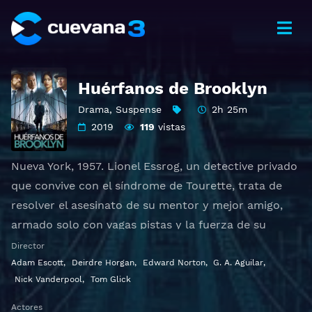
Huérfanos de Brooklyn
Drama
,
Suspense
2h 25m
2019
119
vistas
Nueva York, 1957. Lionel Essrog, un detective privado
que convive con el síndrome de Tourette, trata de
resolver el asesinato de su mentor y mejor amigo,
armado solo con vagas pistas y la fuerza de su
mente obsesiva.
Director
Adam Escott
,
Deirdre Horgan
,
Edward Norton
,
G. A. Aguilar
,
Ver Motherless Brooklyn Gratis HD 1080p 720p |
Nick Vanderpool
,
Tom Glick
Idioma español latino, subtitulado, castellano
Actores