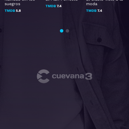
suegros
moda
TMDB
7.4
TMDB
5.8
TMDB
7.4