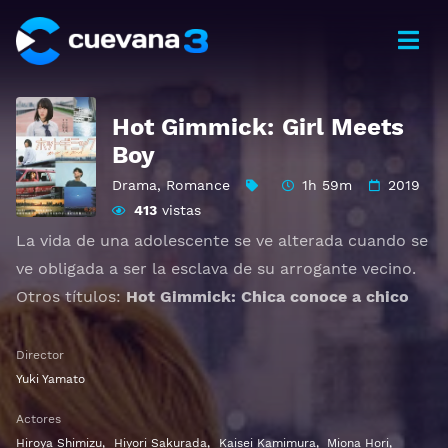
Hot Gimmick: Girl Meets
Boy
Drama
,
Romance
1h 59m
2019
413
vistas
La vida de una adolescente se ve alterada cuando se
ve obligada a ser la esclava de su arrogante vecino.
Otros títulos:
Hot Gimmick: Chica conoce a chico
Ver ホットギミック ガールミーツボーイ Gratis HD
Director
1080p 720p | Idioma español latino, subtitulado,
Yuki Yamato
castellano
Actores
Hiroya Shimizu
,
Hiyori Sakurada
,
Kaisei Kamimura
,
Miona Hori
,