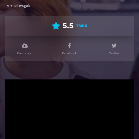
Mizuki Itagaki
5.5
TMDB
Descargar
Facebook
Twitter