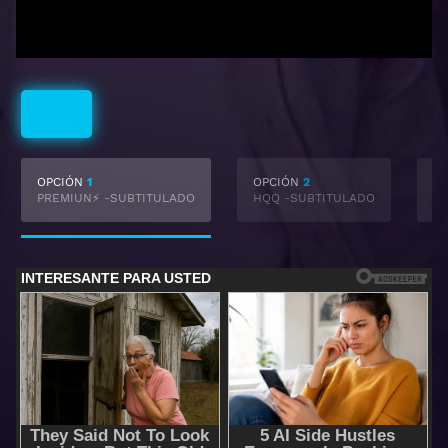
Subtitulado
OPCIÓN
1
OPCIÓN
2
O
PREMIUN⚡ -SUBTITULADO
HQQ -SUBTITULADO
-