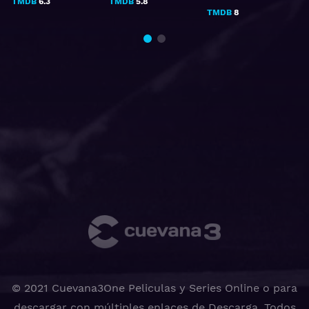
TMDB
6.3
TMDB
5.8
TMDB
8
© 2021 Cuevana3One Peliculas y Series Online o para
descargar con múltiples enlaces de Descarga, Todos