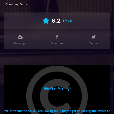
Courtney Gains
Ver Halloween Gratis HD 1080p 720p | Idioma
español latino, subtitulado, castellano
6.2
TMDB
Descargar
Facebook
Twitter