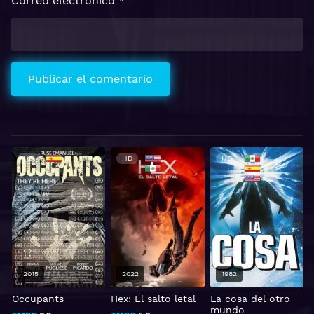
Correo electrónico
*
HD
HD
HD
2015
2022
1982
Occupants
Hex: El salto letal
La cosa del otro
mundo