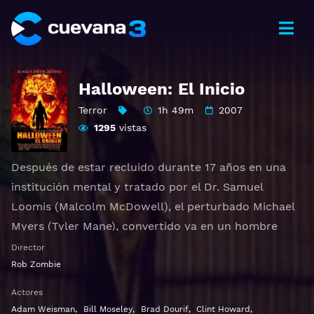
Halloween: El Inicio
Terror
1h 49m
2007
1295
vistas
Después de estar recluido durante 17 años en una
institución mental y tratado por el Dr. Samuel
Loomis (Malcolm McDowell), el perturbado Michael
Myers (Tyler Mane), convertido ya en un hombre
adulto y muy peligroso, logra escaparse el día de
Director
Halloween y decide regresar a la ciudad de
Rob Zombie
Haddonfield. Todo aquel que se cruce en su camino
Actores
corre un peligro mortal.
Adam Weisman
,
Bill Moseley
,
Brad Dourif
,
Clint Howard
,