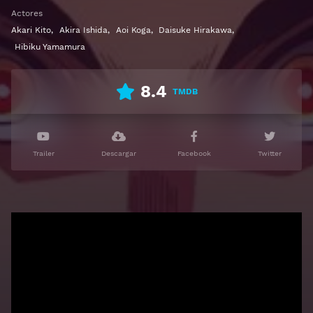
Slayer: Mugen Train La Película
Actores
Akari Kito
,
Akira Ishida
,
Aoi Koga
,
Daisuke Hirakawa
,
Ver 劇場版「鬼滅の刃」無限列車編 Gratis HD 1080p
Hibiku Yamamura
720p | Idioma español latino, subtitulado, castellano
8.4
TMDB
Trailer
Descargar
Facebook
Twitter