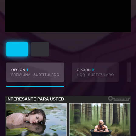
Subtitulado
Latino
OPCIÓN
1
OPCIÓN
2
O
PREMIUN⚡ -SUBTITULADO
HQQ -SUBTITULADO
F