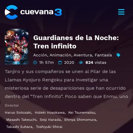
Guardianes de la Noche:
Tren infinito
Acción
,
Animación
,
Aventura
,
Fantasía
1h 57m
2020
824
vistas
Tanjiro y sus compañeros se unen al Pilar de las
Llamas Kyojuro Rengoku para investigar una
misteriosa serie de desapariciones que han ocurrido
dentro del “Tren Infinito”. Poco saben que Enmu, uno
de los miembros de las Doce Lunas Demoníacas,
Director
también está a bordo y les ha preparado una
Haruo Sotozaki
,
Hideki Hosokawa
,
Kei Tsunematsu
,
Masashi Takeuchi
,
Seiji Harada
,
Shinya Shimomura
,
trampa.
Takashi Suhara
,
Toshiyuki Shirai
Otros títulos:
劇場版「鬼滅の刃」無限列車編
,
Demon