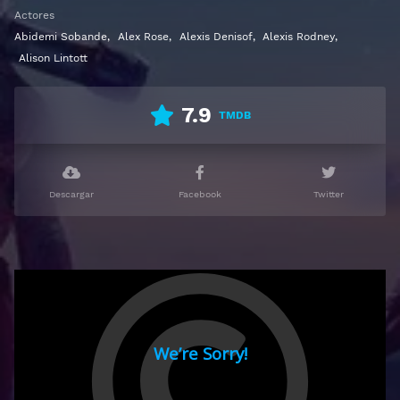
Actores
Abidemi Sobande
,
Alex Rose
,
Alexis Denisof
,
Alexis Rodney
,
Alison Lintott
7.9
TMDB
Descargar
Facebook
Twitter