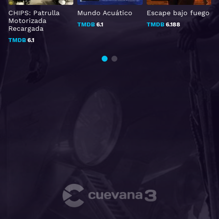
CHIPS: Patrulla
Mundo Acuático
Escape bajo fuego
Motorizada
TMDB
6.1
TMDB
6.188
Recargada
TMDB
6.1