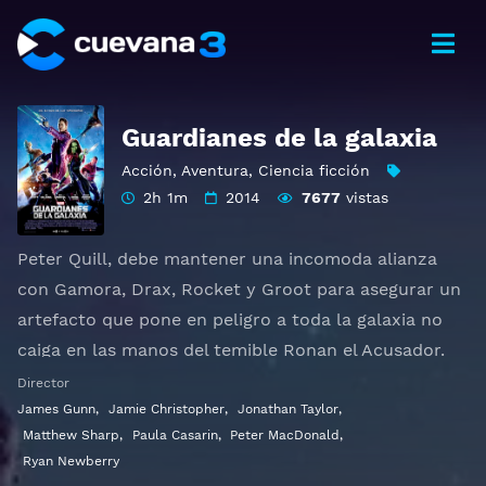
Guardianes de la galaxia
Acción
,
Aventura
,
Ciencia ficción
2h 1m
2014
7677
vistas
Peter Quill, debe mantener una incomoda alianza
con Gamora, Drax, Rocket y Groot para asegurar un
artefacto que pone en peligro a toda la galaxia no
caiga en las manos del temible Ronan el Acusador.
Otros títulos:
Guardians of the Galaxy
Director
James Gunn
,
Jamie Christopher
,
Jonathan Taylor
,
Ver Guardians of the Galaxy Gratis HD 1080p 720p |
Matthew Sharp
,
Paula Casarin
,
Peter MacDonald
,
Idioma español latino, subtitulado, castellano
Ryan Newberry