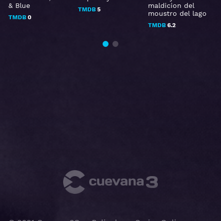
& Blue
maldicion del
TMDB
5
moustro del lago
TMDB
0
TMDB
6.2