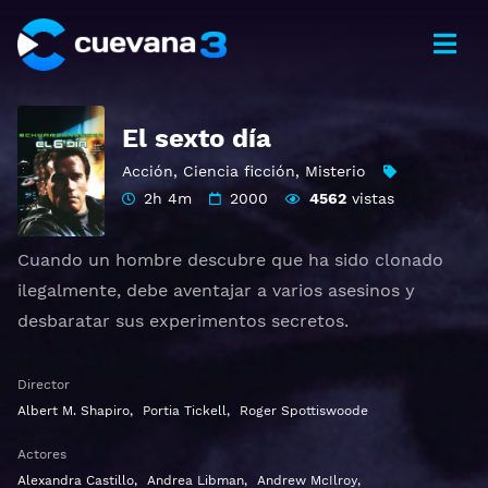
El sexto día
Acción
,
Ciencia ficción
,
Misterio
2h 4m
2000
4562
vistas
Cuando un hombre descubre que ha sido clonado
ilegalmente, debe aventajar a varios asesinos y
desbaratar sus experimentos secretos.
Ver The 6th Day Gratis HD 1080p 720p | Idioma
Director
español latino, subtitulado, castellano
Albert M. Shapiro
,
Portia Tickell
,
Roger Spottiswoode
Actores
Alexandra Castillo
,
Andrea Libman
,
Andrew McIlroy
,