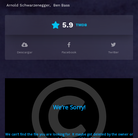
Arnold Schwarzenegger
,
Ben Bass
5.9
TMDB
Descargar
Facebook
Twitter