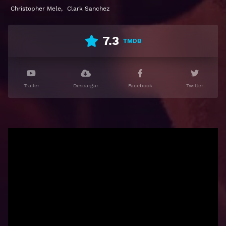
Christopher Mele
,
Clark Sanchez
7.3
TMDB
Trailer
Descargar
Facebook
Twitter