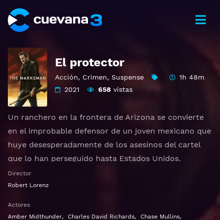
El protector
Acción
,
Crimen
,
Suspense
1h 48m
2021
658
vistas
Un ranchero en la frontera de Arizona se convierte
en el improbable defensor de un joven mexicano que
huye desesperadamente de los asesinos del cartel
que lo han perseguido hasta Estados Unidos.
Otros títulos:
The Marksman
,
El Protector
Director
Robert Lorenz
Ver The Marksman Gratis HD 1080p 720p | Idioma
Actores
español latino, subtitulado, castellano
Amber Midthunder
,
Charles David Richards
,
Chase Mullins
,