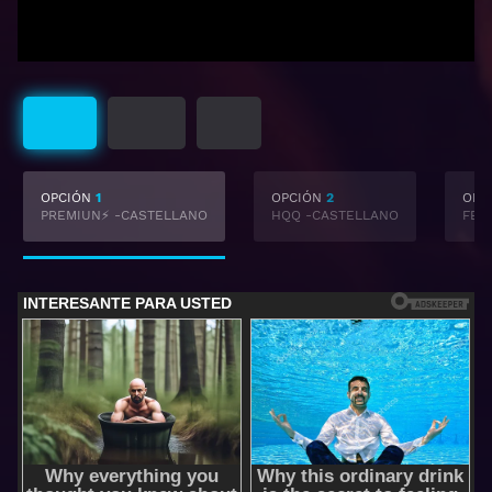
Castellano
Subtitulado
Latino
OPCIÓN
1
OPCIÓN
2
OPC
PREMIUN⚡ -CASTELLANO
HQQ -CASTELLANO
FEM