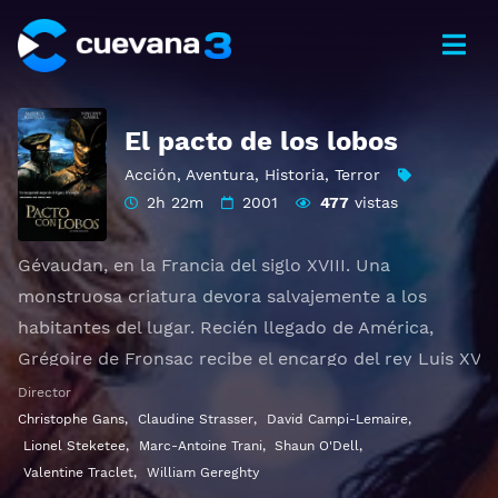
El pacto de los lobos
Acción
,
Aventura
,
Historia
,
Terror
2h 22m
2001
477
vistas
Gévaudan, en la Francia del siglo XVIII. Una
monstruosa criatura devora salvajemente a los
habitantes del lugar. Recién llegado de América,
Grégoire de Fronsac recibe el encargo del rey Luis XV
de identificar y encontrar a la fiera. Sin embargo
Director
Grégorie y su misterioso hermano de sangre, un
Christophe Gans
,
Claudine Strasser
,
David Campi-Lemaire
,
Lionel Steketee
,
Marc-Antoine Trani
,
Shaun O'Dell
,
indio llamado Mani, intentarán descubrir qué hay
Valentine Traclet
,
William Gereghty
detrás de estos sucesos...