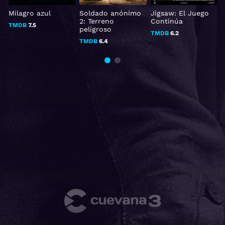
Milagro azul
Soldado anónimo
Jigsaw: El Juego
2: Terreno
Continúa
TMDB
7.5
peligroso
TMDB
6.2
TMDB
6.4