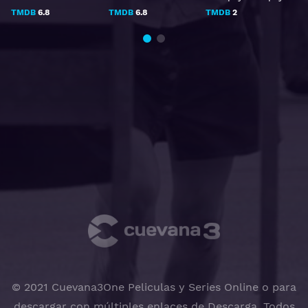
TMDB
6.8
TMDB
6.8
TMDB
2
© 2021 Cuevana3One Peliculas y Series Online o para
descargar con múltiples enlaces de Descarga, Todos