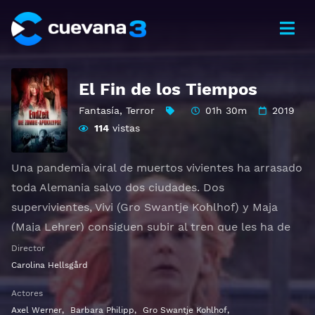
El Fin de los Tiempos
Fantasía
,
Terror
01h 30m
2019
114
vistas
Una pandemia viral de muertos vivientes ha arrasado
toda Alemania salvo dos ciudades. Dos
supervivientes, Vivi (Gro Swantje Kohlhof) y Maja
(Maja Lehrer) consiguen subir al tren que les ha de
llevar al refugio en el que supuestamente podrán
Director
rehacer sus vidas. Sin embargo, el tren se detiene a
Carolina Hellsgård
medio camino dejándolas expuestas en el
Actores
denominado "corazón verde" de Alemania, Thuringia,
Axel Werner
,
Barbara Philipp
,
Gro Swantje Kohlhof
,