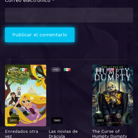
Correo electrónico
*
HD
HD
HD
2017
1960
2021
Enredados otra
Las novias de
The Curse of
M
vez
Drácula
Humpty Dumpty
c