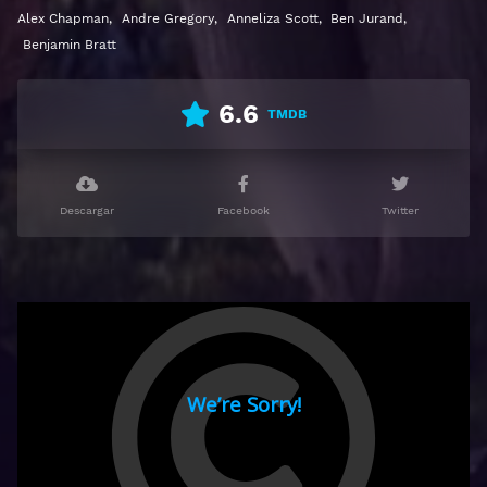
Ver Demolition Man Gratis HD 1080p 720p | Idioma
Alex Chapman
,
Andre Gregory
,
Anneliza Scott
,
Ben Jurand
,
español latino, subtitulado, castellano
Benjamin Bratt
6.6
TMDB
Descargar
Facebook
Twitter