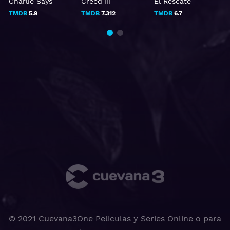
Charlie Says
Creed III
El Rescate
D
TMDB
5.9
TMDB
7.312
TMDB
6.7
© 2021 Cuevana3One Peliculas y Series Online o para