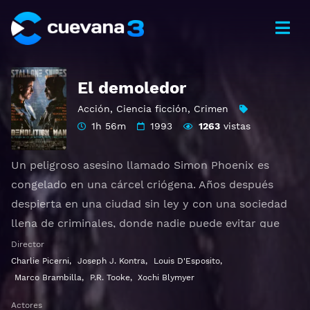
El demoledor
Acción
,
Ciencia ficción
,
Crimen
1h 56m
1993
1263
vistas
Un peligroso asesino llamado Simon Phoenix es
congelado en una cárcel criógena. Años después
despierta en una ciudad sin ley y con una sociedad
llena de criminales, donde nadie puede evitar que
cometa sus acciones favoritas. Solo Spartan, el
Director
policía que lo detuvo en 1996, y congelado por un
Charlie Picerni
,
Joseph J. Kontra
,
Louis D'Esposito
,
Marco Brambilla
,
P.R. Tooke
,
Xochi Blymyer
crimen que no cometió, puede acabar con él…
Actores