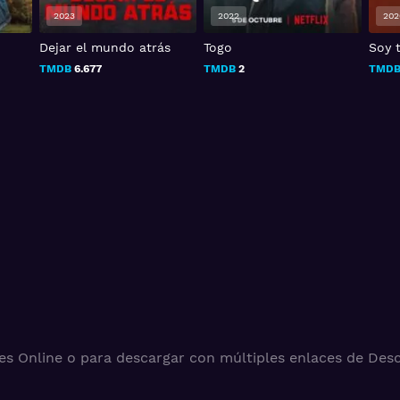
2023
2022
202
Dejar el mundo atrás
Togo
Soy 
TMDB
6.677
TMDB
2
TMD
es Online o para descargar con múltiples enlaces de Desc