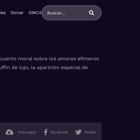
ies
Donar
DMCA
 cuento moral sobre los amores efímeros
in de lujo, la aparición especial de
ado, castellano
Descargar
Facebook
Twitter