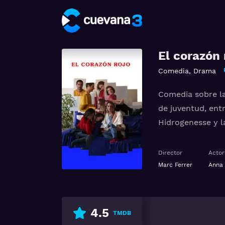
El corazón 
Comedia
,
Drama
Comedia sobre la
de juventud, ent
Hidrogenesse y l
Ver El corazón ro
Director
Actor
Marc Ferrer
Anna 
4.5
TMDB