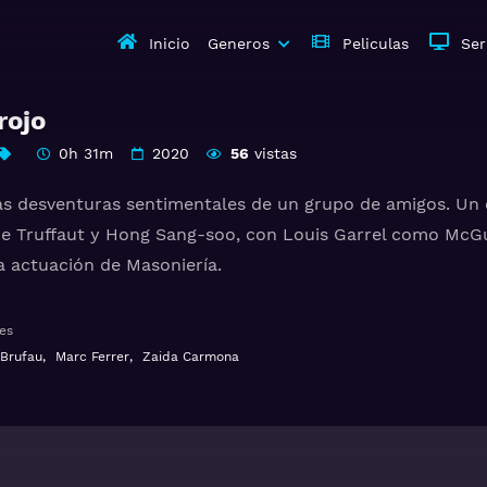
Inicio
Generos
Peliculas
Ser
rojo
0h 31m
2020
56
vistas
s desventuras sentimentales de un grupo de amigos. Un
re Truffaut y Hong Sang-soo, con Louis Garrel como McGuff
a actuación de Masoniería.
jo Gratis HD 1080p 720p | Idioma español latino, subtitul
es
Brufau
,
Marc Ferrer
,
Zaida Carmona