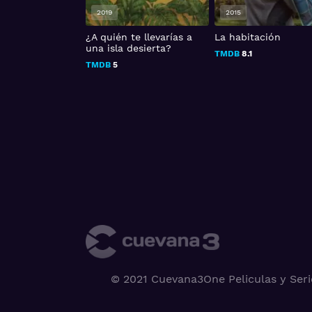
2019
2015
s Revenge
¿A quién te llevarías a
La habitación
una isla desierta?
TMDB
8.1
TMDB
5
© 2021 Cuevana3One Peliculas y Seri