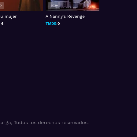
0
2024
2019
tu mujer
A Nanny's Revenge
¿A quién te lleva
una isla desiert
B
6
TMDB
0
TMDB
5
arga, Todos los derechos reservados.